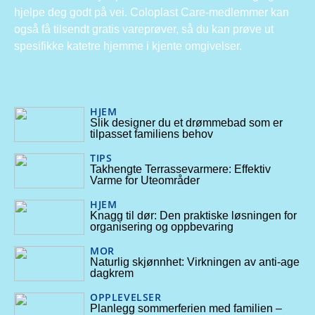
hjelpe deg godt på vei. Coloplast Care-medlemmer kan
også få tilsendt gratis vareprøver, så du kan prøve ut
spesifikke katetre hjemme i kjente omgivelser.
HJEM
16/04/2026
Slik designer du et drømmebad som er
tilpasset familiens behov
TIPS
31/12/2025
Takhengte Terrassevarmere: Effektiv
Varme for Uteområder
HJEM
22/06/2025
Knagg til dør: Den praktiske løsningen for
organisering og oppbevaring
MOR
07/05/2025
Naturlig skjønnhet: Virkningen av anti-age
dagkrem
OPPLEVELSER
26/03/2025
Planlegg sommerferien med familien –