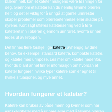
blæren helt, kan et kateter muligens være løsningen for
deg. Gjennom et kateter kan du nemlig tømme blæren
helt, og det er viktig for å unngå at gamle urinrester
skaper problemer som blærebetennelse eller skader på
nyrene. Kort sagt utføres kateterisering ved å føre
kateteret inn i blæren gjennom urinrøret, hvorfra urinen
ledes ut av kroppen.
Det finnes flere forskjellige
katetre
, avhengig av dine
behov, for eksempel standard katetre, kompakte katetre,
og katetre med urinpose. Les mer om katetre nedenfor,
hvor du blant annet finner informasjon om hvordan et
kateter fungerer, hvilke typer katetre som er egnet til
hvilke situasjoner, og mye annet.
Hvordan fungerer et kateter?
Katetre kan brukes av både menn og kvinner som har
vanskeligheter med å urinere eller med å tømme blæren