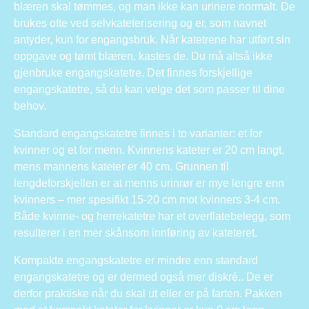
blæren skal tømmes, og man ikke kan urinere normalt. De
brukes ofte ved selvkateterisering og er, som navnet
antyder, kun for engangsbruk. Når katetrene har utført sin
oppgave og tømt blæren, kastes de. Du må altså ikke
gjenbruke engangskatetre. Det finnes forskjellige
engangskatetre, så du kan velge det som passer til dine
behov.
Standard engangskatetre finnes i to varianter: et for
kvinner og et for menn. Kvinnens kateter er 20 cm langt,
mens mannens kateter er 40 cm. Grunnen til
lengdeforskjellen er at menns urinrør er mye lengre enn
kvinners – mer spesifikt 15-20 cm mot kvinners 3-4 cm.
Både kvinne- og herrekatetre har et overflatebelegg, som
resulterer i en mer skånsom innføring av kateteret.
Kompakte engangskatetre er mindre enn standard
engangskatetre og er dermed også mer diskré.. De er
derfor praktiske når du skal ut eller er på farten. Pakken