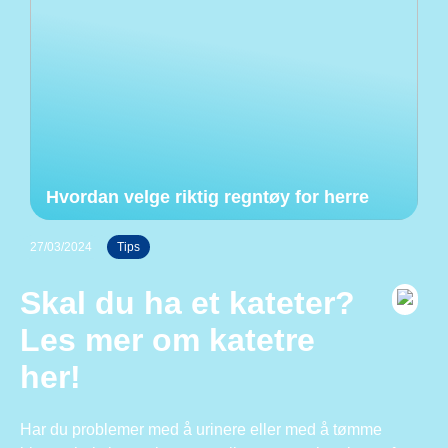
Hvordan velge riktig regntøy for herre
27/03/2024
Tips
Skal du ha et kateter?
Les mer om katetre
her!
Har du problemer med å urinere eller med å tømme