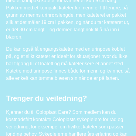
med et kompakt kateter for kvinner er kun 9 cm lang.
Pakken med et kompakt kateter for menn er litt lengre, på
grunn av menns urinrørslengde, men kateteret er pakket
slik at det måler 19 cm i pakken, og når du tar kateteret ut,
er det 30 cm langt – og dermed langt nok til å nå inn i
blæren.
Du kan også få engangskatetre med en urinpose koblet
på, og et slikt kateter er ideelt for situasjoner hvor du ikke
har tilgang til et toalett og må kateterisere et annet sted.
Katetre med urinpose finnes både for menn og kvinner, så
alle enkelt kan tømme blæren sin når de er på farten.
Trenger du veiledning?
Kjenner du til Coloplast Care? Som medlem kan du
kostnadsfritt kontakte Coloplasts sykepleiere for råd og
veiledning, for eksempel om hvilket kateter som passer
for dine behov. Sykepleierne har flere års erfaring og kan