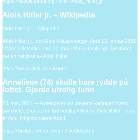
https:// no.wikipedia.org › wiki › Alois_Hitler_jr
Alois Hitler jr. – Wikipedia
Alois Hitler jr. – Wikipedia
Alois Hitler jr., født Alois Matzelsberger, (født 13. januar 1882
i Wien i Østerrike, død 20. mai 1956 i Hamburg i Tyskland)
var en halvbror av Adolf Hitler.
https:// www.klikk.no › historie
Anneliese (74) skulle bare rydde på
loftet. Gjorde utrolig funn
23. mar. 2021 — Avsenderen av brevene var ingen hvem
som helst. Signaturen lød nemlig «Hitler». Alois Hitler – som
er far til krigsmonsteret Adolf.
https:// historienet.no › krig › 2 verdenskrig