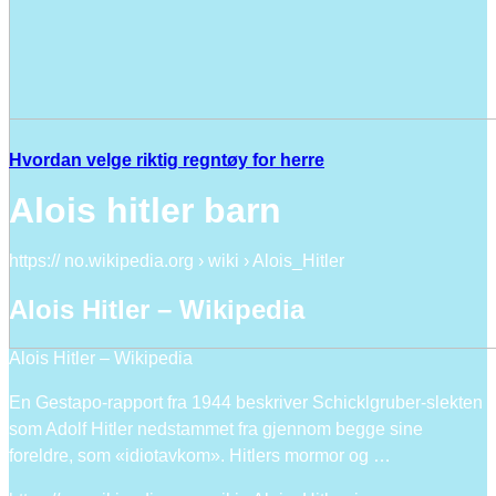
Hvordan velge riktig regntøy for herre
Alois hitler barn
https:// no.wikipedia.org › wiki › Alois_Hitler
Alois Hitler – Wikipedia
Alois Hitler – Wikipedia
En Gestapo-rapport fra 1944 beskriver Schicklgruber-slekten
som Adolf Hitler nedstammet fra gjennom begge sine
foreldre, som «idiotavkom». Hitlers mormor og …