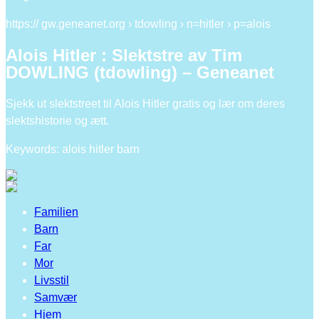
https:// gw.geneanet.org › tdowling › n=hitler › p=alois
Alois Hitler : Slektstre av Tim
DOWLING (tdowling) – Geneanet
Sjekk ut slektstreet til Alois Hitler gratis og lær om deres
slektshistorie og ætt.
Keywords: alois hitler barn
Familien
Barn
Far
Mor
Livsstil
Samvær
Hjem