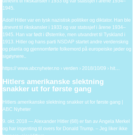
utnevnt til rikskansler i 1933 og var statssjef i årene 1934–
1945.
Adolf Hitler var en tysk nazistisk politiker og diktator. Han ble
utnevnt til rikskansler i 1933 og var statssjef i årene 1934–
1945. Han var født i Østerrike, men utvandret til Tyskland i
1913. Hitler og hans parti NSDAP startet andre verdenskrig
og planla og gjennomførte folkemord på europeiske jøder og
sigøynere..
https:// www.abcnyheter.no › verden › 2018/10/09 › hit…
Hitlers amerikanske slektning
snakker ut for første gang
Hitlers amerikanske slektning snakker ut for første gang |
ABC Nyheter
9. okt. 2018 — Alexander Hitler (68) er fan av Angela Merkel
og har ingenting til overs for Donald Trump. – Jeg liker ikke