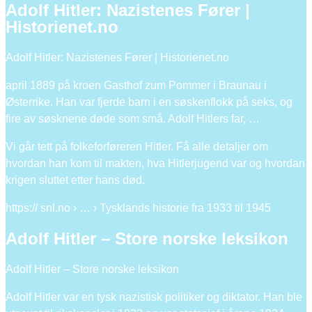
Adolf Hitler: Nazistenes Fører |
Historienet.no
Adolf Hitler: Nazistenes Fører | Historienet.no
april 1889 på kroen Gasthof zum Pommer i Braunau i
Østerrike. Han var fjerde barn i en søskenflokk på seks, og
fire av søsknene døde som små. Adolf Hitlers far, …
Vi går tett på folkeforføreren Hitler. Få alle detaljer om
hvordan han kom til makten, hva Hitlerjugend var og hvordan
krigen sluttet etter hans død.
https:// snl.no › … › Tysklands historie fra 1933 til 1945
Adolf Hitler – Store norske leksikon
Adolf Hitler – Store norske leksikon
Adolf Hitler var en tysk nazistisk politiker og diktator. Han ble