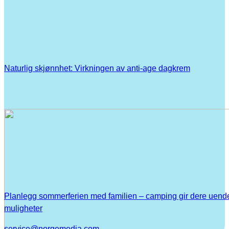
Naturlig skjønnhet: Virkningen av anti-age dagkrem
Planlegg sommerferien med familien – camping gir dere uend
muligheter
service@norgemedia.com