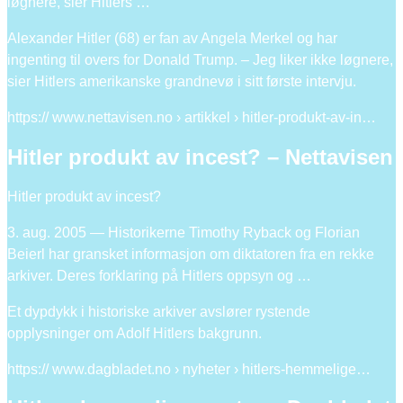
løgnere, sier Hitlers …
Alexander Hitler (68) er fan av Angela Merkel og har
ingenting til overs for Donald Trump. – Jeg liker ikke løgnere,
sier Hitlers amerikanske grandnevø i sitt første intervju.
https:// www.nettavisen.no › artikkel › hitler-produkt-av-in…
Hitler produkt av incest? – Nettavisen
Hitler produkt av incest?
3. aug. 2005 — Historikerne Timothy Ryback og Florian
Beierl har gransket informasjon om diktatoren fra en rekke
arkiver. Deres forklaring på Hitlers oppsyn og …
Et dypdykk i historiske arkiver avslører rystende
opplysninger om Adolf Hitlers bakgrunn.
https:// www.dagbladet.no › nyheter › hitlers-hemmelige…