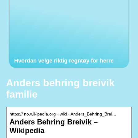
Hvordan velge riktig regntøy for herre
Anders behring breivik
familie
https:// no.wikipedia.org › wiki › Anders_Behring_Brei…
Anders Behring Breivik –
Wikipedia