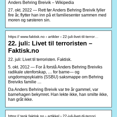
Anders Behring Breivik – Wikipedia
27. okt. 2022 — Rett før Anders Behring Breivik fyller
fire år, flytter han inn på et familiesenter sammen med
moren og søsteren sin.
https:// www.faktisk.no › artikler › 22-juli-livet-til-terror…
22. juli: Livet til terroristen –
Faktisk.no
22. juli: Livet til terroristen. Faktisk.
5. okt. 2012 — For å forstå Anders Behring Breiviks
radikale utenforskap, … for barne— og
ungdomspsykiatris (SSBU) saksmappe om Behring
Breiviks familie …
Da Anders Behring Breivik var tre år gammel, var
barnehagen bekymret. Han lekte ikke, han smilte ikke,
han gråt ikke.
https:// tenk.faktisk.no › artikkel › 22-juli-livet-til-terrori…