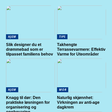
HJEM
TIPS
Slik designer du et
Takhengte
drømmebad som er
Terrassevarmere: Effektiv
tilpasset familiens behov
Varme for Uteområder
HJEM
MOR
Knagg til dør: Den
Naturlig skjønnhet:
praktiske løsningen for
Virkningen av anti-age
organisering og
dagkrem
oppbevaring