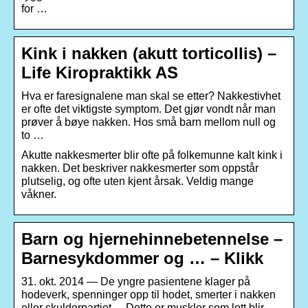
for …
Kink i nakken (akutt torticollis) –
Life Kiropraktikk AS
Hva er faresignalene man skal se etter? Nakkestivhet
er ofte det viktigste symptom. Det gjør vondt når man
prøver å bøye nakken. Hos små barn mellom null og
to …
Akutte nakkesmerter blir ofte på folkemunne kalt kink i
nakken. Det beskriver nakkesmerter som oppstår
plutselig, og ofte uten kjent årsak. Veldig mange
våkner.
Barn og hjernehinnebetennelse –
Barnesykdommer og … – Klikk
31. okt. 2014 — De yngre pasientene klager på
hodeverk, spenninger opp til hodet, smerter i nakken
eller skulderpartiet. – Dette er muskler som lett blir …