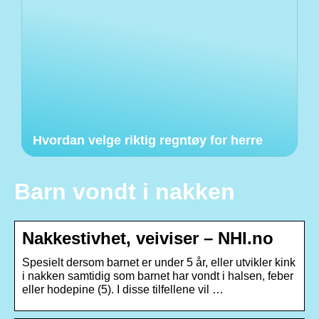
Hvordan velge riktig regntøy for herre
Barn vondt i nakken
Nakkestivhet, veiviser – NHI.no
Spesielt dersom barnet er under 5 år, eller utvikler kink
i nakken samtidig som barnet har vondt i halsen, feber
eller hodepine (5). I disse tilfellene vil …