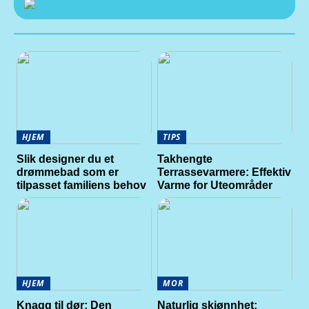
HJEM
TIPS
Slik designer du et
Takhengte
drømmebad som er
Terrassevarmere: Effektiv
tilpasset familiens behov
Varme for Uteområder
HJEM
MOR
Knagg til dør: Den
Naturlig skjønnhet: