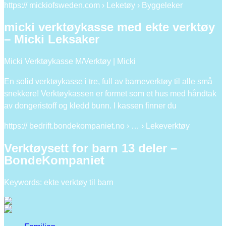
https:// mickiofsweden.com › Leketøy › Byggeleker
micki verktøykasse med ekte verktøy
– Micki Leksaker
Micki Verktøykasse M/Verktøy | Micki
En solid verktøykasse i tre, full av barneverktøy til alle små
snekkere! Verktøykassen er formet som et hus med håndtak
av dongeristoff og kledd bunn. I kassen finner du
https:// bedrift.bondekompaniet.no › … › Lekeverktøy
Verktøysett for barn 13 deler –
BondeKompaniet
Keywords: ekte verktøy til barn