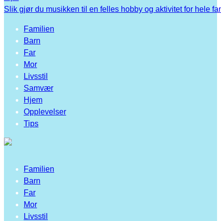
Slik gjør du musikken til en felles hobby og aktivitet for hele fa
Familien
Barn
Far
Mor
Livsstil
Samvær
Hjem
Opplevelser
Tips
Familien
Barn
Far
Mor
Livsstil