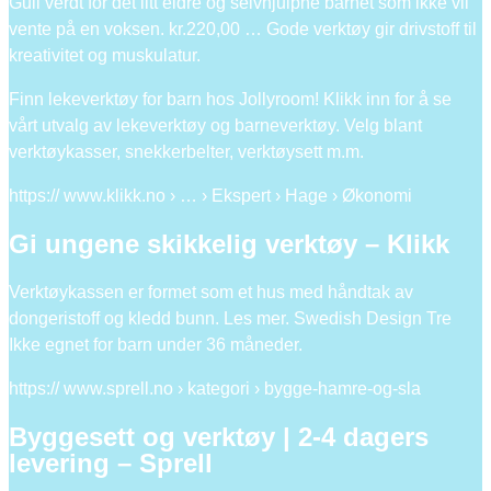
Gull verdt for det litt eldre og selvhjulpne barnet som ikke vil
vente på en voksen. kr.220,00 … Gode verktøy gir drivstoff til
kreativitet og muskulatur.
Finn lekeverktøy for barn hos Jollyroom! Klikk inn for å se
vårt utvalg av lekeverktøy og barneverktøy. Velg blant
verktøykasser, snekkerbelter, verktøysett m.m.
https:// www.klikk.no › … › Ekspert › Hage › Økonomi
Gi ungene skikkelig verktøy – Klikk
Verktøykassen er formet som et hus med håndtak av
dongeristoff og kledd bunn. Les mer. Swedish Design Tre
Ikke egnet for barn under 36 måneder.
https:// www.sprell.no › kategori › bygge-hamre-og-sla
Byggesett og verktøy | 2-4 dagers
levering – Sprell