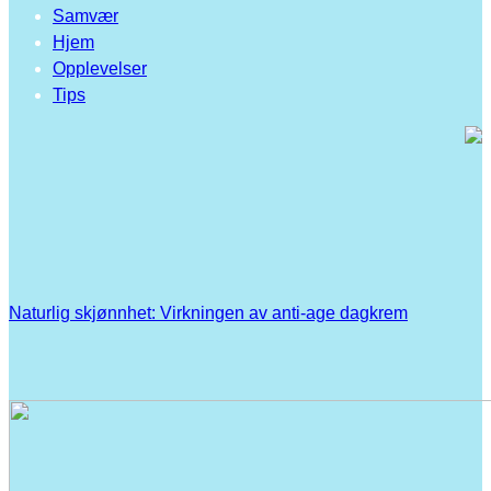
Samvær
Hjem
Opplevelser
Tips
Naturlig skjønnhet: Virkningen av anti-age dagkrem