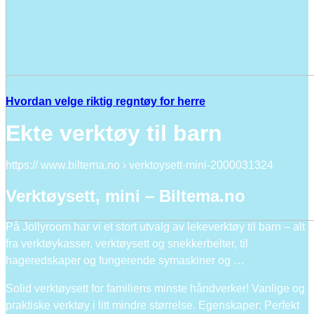
Hvordan velge riktig regntøy for herre
Ekte verktøy til barn
https:// www.biltema.no › verktoysett-mini-2000031324
Verktøysett, mini – Biltema.no
På Jollyroom har vi et stort utvalg av lekeverktøy til barn – alt
fra verktøykasser, verktøysett og snekkerbelter, til
hageredskaper og fungerende symaskiner og …
Solid verktøysett for familiens minste håndverker! Vanlige og
praktiske verktøy i litt mindre størrelse. Egenskaper: Perfekt