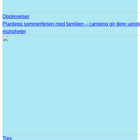
Opplevelser
Planlegg sommerferien med familien – camping gir dere uend
muligheter
Tips