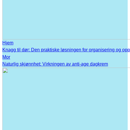
Hjem
Knagg til dør: Den praktiske løsningen for organisering og op
Mor
Naturlig skjønnhet: Virkningen av anti-age dagkrem