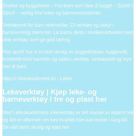
Snekre og byggeleker – For barn som liker å bygge – Sprell |
Sprell – veldig fine leker og barneromsinteriør.
Verktøysett for barn inneholder 13 verktøy og utstyr i
barnevennlig størrelse. La barna delta i snekkerarbeidet med
ekte verktøy som gir god læring.
Hos sprell har vi et stort utvalg av byggeklosser, byggesett,
korkbrett med hammer og spiker, verktøy, verktøysett og mye
mer til barn.
https:// lekeakademiet.no › Leker
Lekeverktøy | Kjøp leke- og
barneverktøy i tre og plast her
Med Lekeakademiets lekeverktøy er det masse av skjønn lek
og det er utformet i en høy kvalitet som kan holde i lang tid.
Se vårt store utvalg og kjøp her.