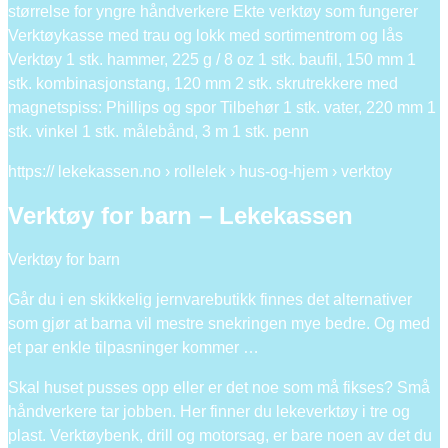
størrelse for yngre håndverkere Ekte verktøy som fungerer
Verktøykasse med trau og lokk med sortimentrom og lås
Verktøy 1 stk. hammer, 225 g / 8 oz 1 stk. baufil, 150 mm 1
stk. kombinasjonstang, 120 mm 2 stk. skrutrekkere med
magnetspiss: Phillips og spor Tilbehør 1 stk. vater, 220 mm 1
stk. vinkel 1 stk. målebånd, 3 m 1 stk. penn
https:// lekekassen.no › rollelek › hus-og-hjem › verktoy
Verktøy for barn – Lekekassen
Verktøy for barn
Går du i en skikkelig jernvarebutikk finnes det alternativer
som gjør at barna vil mestre snekringen mye bedre. Og med
et par enkle tilpasninger kommer …
Skal huset pusses opp eller er det noe som må fikses? Små
håndverkere tar jobben. Her finner du lekeverktøy i tre og
plast. Verktøybenk, drill og motorsag, er bare noen av det du