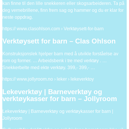
kan finne til den lille snekkeren eller skogsarbeideren. Ta på
deg vernebrillene, finn frem sag og hammer og du er klar for
neste oppdrag.
https:// www.clasohlson.com › Verktøysett-for-barn
Verktøysett for barn – Clas Ohlson
Konstruksjonslek hjelper barn med å utvikle forståelse av
rom og former. … Arbeidsbenk i tre med verktøy . …
Snekkerbelte med ekte verktøy. 399,- 399,- …
https:// www.jollyroom.no › leker › lekeverktoy
Lekeverktøy | Barneverktøy og
verktøykasser for barn – Jollyroom
Lekeverktøy | Barneverktøy og verktøykasser for barn |
Jollyroom