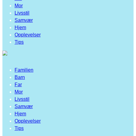
Mor
Livsstil
Samvær
Hjem
Opplevelser
Tips
Familien
Barn
Far
Mor
Livsstil
Samvær
Hjem
Opplevelser
Tips