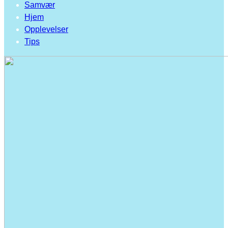
Samvær
Hjem
Opplevelser
Tips