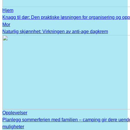
Hjem
Knagg til dør: Den praktiske løsningen for organisering og op
Mor
Naturlig skjønnhet: Virkningen av anti-age dagkrem
Opplevelser
Planlegg sommerferien med familien – camping gir dere uend
muligheter