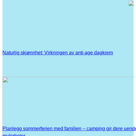
Naturlig skjønnhet: Virkningen av anti-age dagkrem
Planlegg sommerferien med familien – camping gir dere uend
muligheter