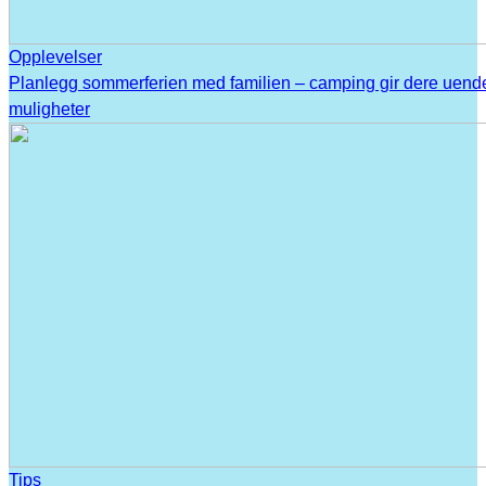
Opplevelser
Planlegg sommerferien med familien – camping gir dere uend
muligheter
Tips