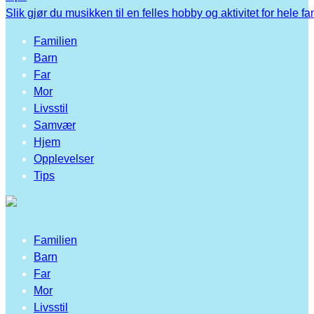
Slik gjør du musikken til en felles hobby og aktivitet for hele fa
Familien
Barn
Far
Mor
Livsstil
Samvær
Hjem
Opplevelser
Tips
Familien
Barn
Far
Mor
Livsstil