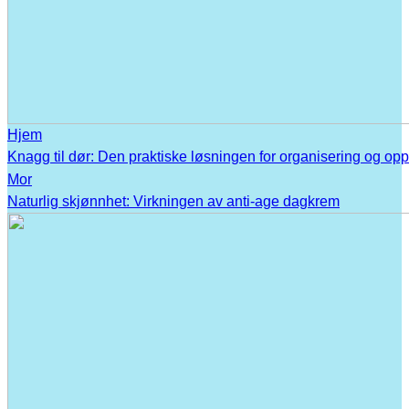
Hjem
Knagg til dør: Den praktiske løsningen for organisering og op
Mor
Naturlig skjønnhet: Virkningen av anti-age dagkrem