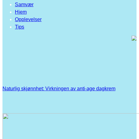
Samvær
Hjem
Opplevelser
Tips
Naturlig skjønnhet: Virkningen av anti-age dagkrem