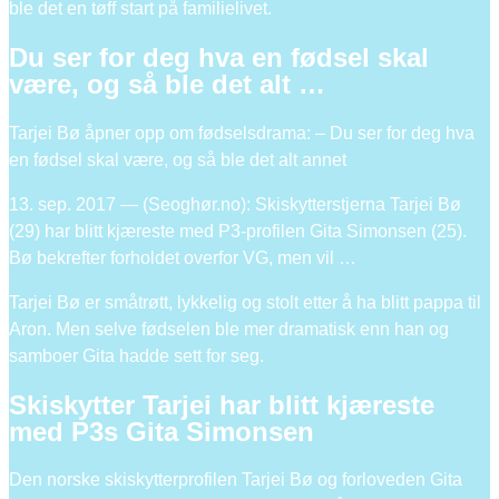
ble det en tøff start på familielivet.
Du ser for deg hva en fødsel skal
være, og så ble det alt …
Tarjei Bø åpner opp om fødselsdrama: – Du ser for deg hva
en fødsel skal være, og så ble det alt annet
13. sep. 2017 — (Seoghør.no): Skiskytterstjerna Tarjei Bø
(29) har blitt kjæreste med P3-profilen Gita Simonsen (25).
Bø bekrefter forholdet overfor VG, men vil …
Tarjei Bø er småtrøtt, lykkelig og stolt etter å ha blitt pappa til
Aron. Men selve fødselen ble mer dramatisk enn han og
samboer Gita hadde sett for seg.
Skiskytter Tarjei har blitt kjæreste
med P3s Gita Simonsen
Den norske skiskytterprofilen Tarjei Bø og forloveden Gita