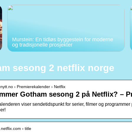
Murstein: En tidløs byggestein for moderne
og tradisjonelle prosjekter
m sesong 2 netflix norge
ienytt.no › Premierekalender › Netflix
mmer Gotham sesong 2 på Netflix? – P
lenderen viser sendetidspunkt for serier, filmer og programme
er!
netflix.com › title