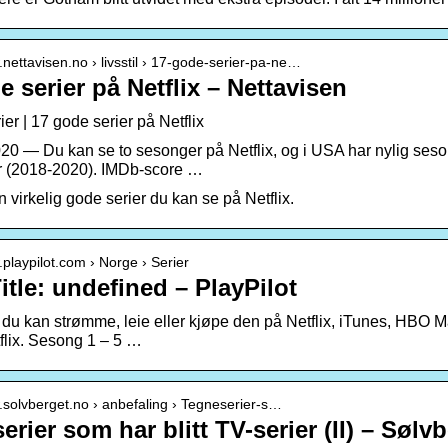
.nettavisen.no › livsstil › 17-gode-serier-pa-ne…
e serier på Netflix – Nettavisen
rier | 17 gode serier på Netflix
020 — Du kan se to sesonger på Netflix, og i USA har nylig ses
r (2018-2020). IMDb-score …
 virkelig gode serier du kan se på Netflix.
.playpilot.com › Norge › Serier
itle: undefined – PlayPilot
 du kan strømme, leie eller kjøpe den på Netflix, iTunes, HBO 
flix. Sesong 1 – 5 …
.solvberget.no › anbefaling › Tegneserier-s…
rier som har blitt TV-serier (II) – Sølv