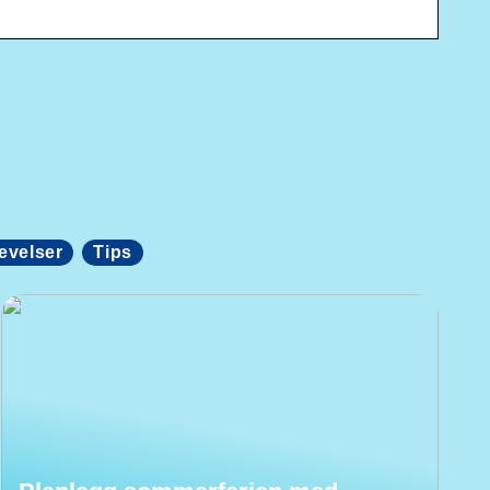
evelser
Tips