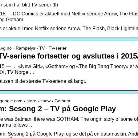
 som har blitt TV-serier (II)
018 — DC Comics er aktuell med Netflix-seriene Arrow, The Flas
og Gotham.
er aktuell med Netflix-seriene Arrow, The Flash, Black Lightn
.vg.no › Rampelys › TV › TV-serier
TV-seriene fortsetter og avsluttes i 201
15 — … «New Girl», «Gotham» og «The Big Bang Theory» er alle k
X, TV Norge …
atusen til de største TV-seriene så langt.
y.google.com › store › show › Gotham
: Sesong 2 – TV på Google Play
re was Batman, there was GOTHAM. The origin story of some of 
drama follows …
m: Sesong 2 på Google Play, og se det på en datamaskin, Androi