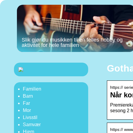
Slik gjør du musikken til en felles hobby og
aktivitet for hele familien
Gotha
https:// ser
Familien
Når ko
Barn
Far
Premiereka
Mor
sesong 2 h
Livsstil
Samvær
https:// www.
Hjem