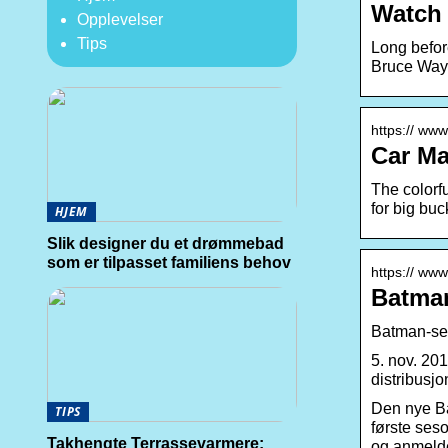
Watch 
Opplevelser
Tips
Long befor
Bruce Wayn
https:// www.
Car Mas
The colorfu
for big buc
HJEM
Slik designer du et drømmebad
som er tilpasset familiens behov
https:// www
Batman
Batman-seri
5. nov. 20
distribusj
Den nye Ba
TIPS
første seso
Takhengte Terrassevarmere:
og anmelder