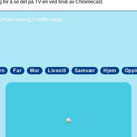
og for å se det på TV-en ved bruk av Chromecast.
otham sesong 2 netflix norge
rn
Far
Mor
Livsstil
Samvær
Hjem
Oppl