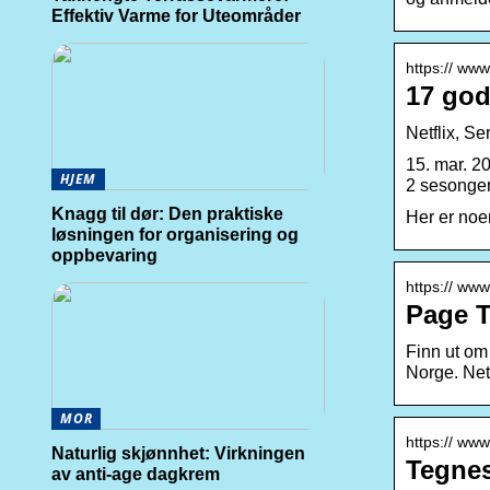
Effektiv Varme for Uteområder
https:// www
17 god
Netflix, Se
15. mar. 2
HJEM
2 sesonge
Knagg til dør: Den praktiske
Her er noen
løsningen for organisering og
oppbevaring
https:// www
Page T
Finn ut om
Norge. Net
MOR
https:// www
Naturlig skjønnhet: Virkningen
Tegnese
av anti-age dagkrem