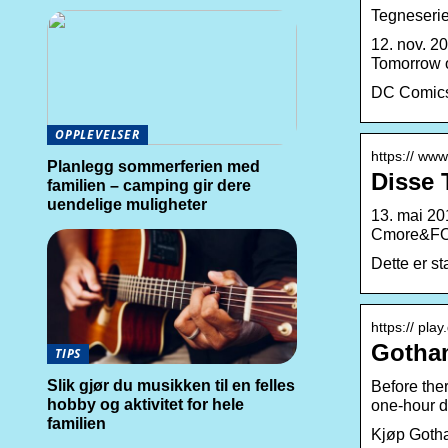
Tegneserier
12. nov. 2
Tomorrow 
DC Comics 
OPPLEVELSER
https:// www
Planlegg sommerferien med
Disse 
familien – camping gir dere
uendelige muligheter
13. mai 20
Cmore&FO
Dette er st
https:// pla
Gotham
TIPS
Slik gjør du musikken til en felles
Before the
hobby og aktivitet for hele
one-hour 
familien
Kjøp Gotha