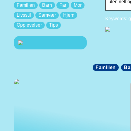
uten nett 
Familien
Barn
Far
Mor
Livsstil
Samvær
Hjem
Keywords: g
Opplevelser
Tips
Familien
Ba