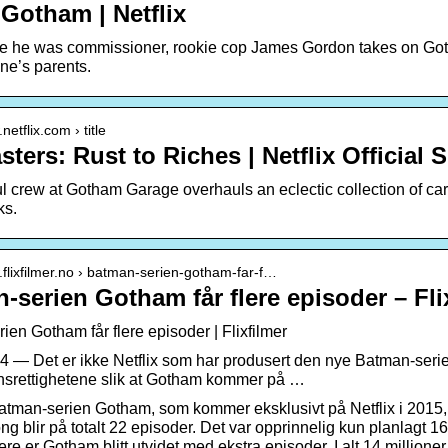
Gotham | Netflix
e he was commissioner, rookie cop James Gordon takes on Goth
e’s parents.
netflix.com › title
ters: Rust to Riches | Netflix Official S
l crew at Gotham Garage overhauls an eclectic collection of car
ks.
.flixfilmer.no › batman-serien-gotham-far-f…
-serien Gotham får flere episoder – Fli
en Gotham får flere episoder | Flixfilmer
14 — Det er ikke Netflix som har produsert den nye Batman-seri
onsrettighetene slik at Gotham kommer på …
tman-serien Gotham, som kommer eksklusivt på Netflix i 2015, er 
ng blir på totalt 22 episoder. Det var opprinnelig kun planlagt
e er Gotham blitt utvidet med ekstra episoder. I alt 14 millioner