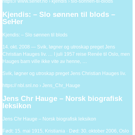
https:// www.seher.no › kjendis › slo-sonnen-til-blods
Kjendis: – Slo sønnen til blods –
SeHer
Kjendis: – Slo sønnen til blods
14. okt. 2008 — Svik, løgner og utroskap preget Jens
Christian Hauges liv. … I juli 1957 reise Renée til Oslo, men
Hauges barn ville ikke vite av henne, …
Svik, løgner og utroskap preget Jens Christian Hauges liv.
https:// nbl.snl.no › Jens_Chr_Hauge
Jens Chr Hauge – Norsk biografisk
leksikon
Jens Chr Hauge – Norsk biografisk leksikon
Født: 15. mai 1915, Kristiania · Død: 30. oktober 2006, Oslo ·