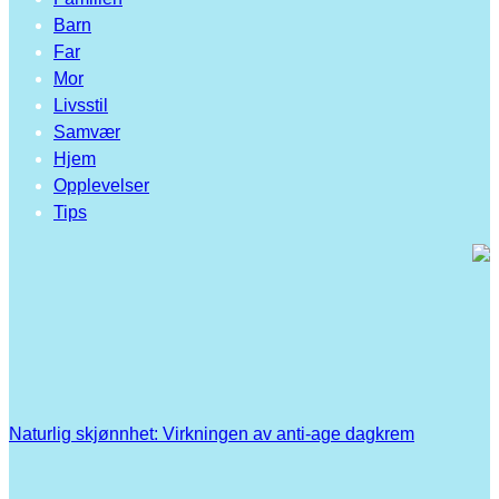
Barn
Far
Mor
Livsstil
Samvær
Hjem
Opplevelser
Tips
Naturlig skjønnhet: Virkningen av anti-age dagkrem