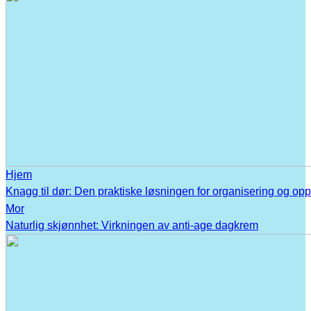
Hjem
Knagg til dør: Den praktiske løsningen for organisering og op
Mor
Naturlig skjønnhet: Virkningen av anti-age dagkrem