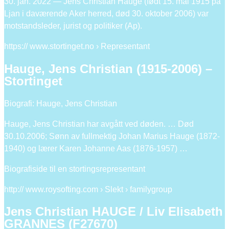
30. jan. 2022 — Jens Christian Hauge (født 15. mai 1915 på
Ljan i daværende Aker herred, død 30. oktober 2006) var
motstandsleder, jurist og politiker (Ap).
https:// www.stortinget.no › Representant
Hauge, Jens Christian (1915-2006) –
Stortinget
Biografi: Hauge, Jens Christian
Hauge, Jens Christian har avgått ved døden. … Død
30.10.2006; Sønn av fullmektig Johan Marius Hauge (1872-
1940) og lærer Karen Johanne Aas (1876-1957) …
Biografiside til en stortingsrepresentant
http:// www.roysofting.com › Slekt › familygroup
Jens Christian HAUGE / Liv Elisabeth
GRANNES (F27670)