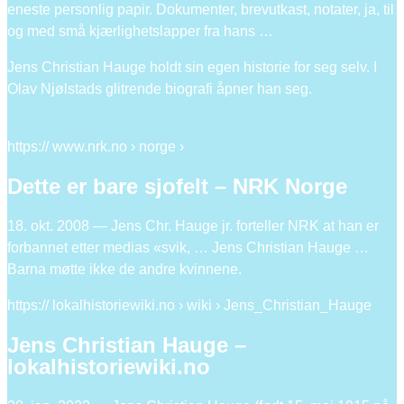
eneste personlig papir. Dokumenter, brevutkast, notater, ja, til
og med små kjærlighetslapper fra hans …
Jens Christian Hauge holdt sin egen historie for seg selv. I
Olav Njølstads glitrende biografi åpner han seg.
https:// www.nrk.no › norge ›
Dette er bare sjofelt – NRK Norge
18. okt. 2008 — Jens Chr. Hauge jr. forteller NRK at han er
forbannet etter medias «svik, … Jens Christian Hauge …
Barna møtte ikke de andre kvinnene.
https:// lokalhistoriewiki.no › wiki › Jens_Christian_Hauge
Jens Christian Hauge –
lokalhistoriewiki.no