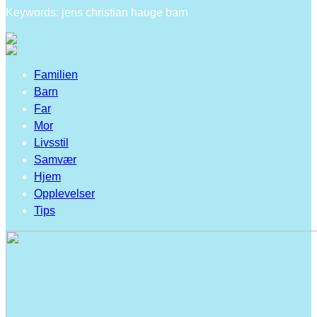
Keywords: jens christian hauge barn
Familien
Barn
Far
Mor
Livsstil
Samvær
Hjem
Opplevelser
Tips