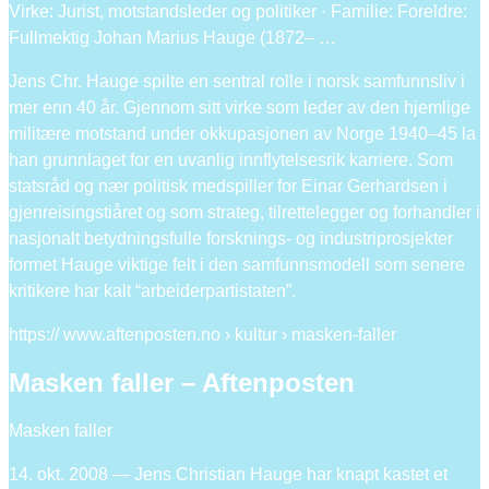
Virke: Jurist, motstandsleder og politiker · Familie: Foreldre:
Fullmektig Johan Marius Hauge (1872– …
Jens Chr. Hauge spilte en sentral rolle i norsk samfunnsliv i
mer enn 40 år. Gjennom sitt virke som leder av den hjemlige
militære motstand under okkupasjonen av Norge 1940–45 la
han grunnlaget for en uvanlig innflytelsesrik karriere. Som
statsråd og nær politisk medspiller for Einar Gerhardsen i
gjenreisingstiåret og som strateg, tilrettelegger og forhandler i
nasjonalt betydningsfulle forsknings- og industriprosjekter
formet Hauge viktige felt i den samfunnsmodell som senere
kritikere har kalt “arbeiderpartistaten”.
https:// www.aftenposten.no › kultur › masken-faller
Masken faller – Aftenposten
Masken faller
14. okt. 2008 — Jens Christian Hauge har knapt kastet et