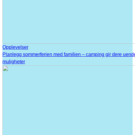
Opplevelser
Planlegg sommerferien med familien – camping gir dere uend
muligheter