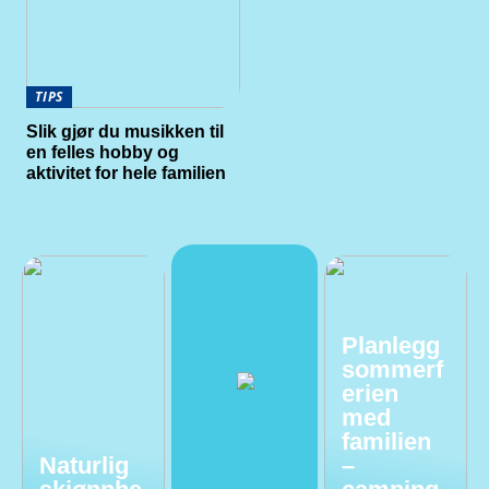
TIPS
Slik gjør du musikken til
en felles hobby og
aktivitet for hele familien
Planlegg
sommerf
erien
med
familien
Naturlig
–