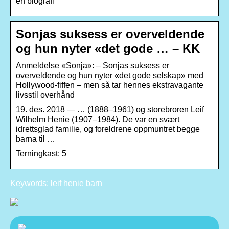
en biografi
Sonjas suksess er overveldende
og hun nyter «det gode … – KK
Anmeldelse «Sonja»: – Sonjas suksess er
overveldende og hun nyter «det gode selskap» med
Hollywood-fiffen – men så tar hennes ekstravagante
livsstil overhånd
19. des. 2018 — … (1888–1961) og storebroren Leif
Wilhelm Henie (1907–1984). De var en svært
idrettsglad familie, og foreldrene oppmuntret begge
barna til …
Terningkast: 5
Keywords: leif henie barn