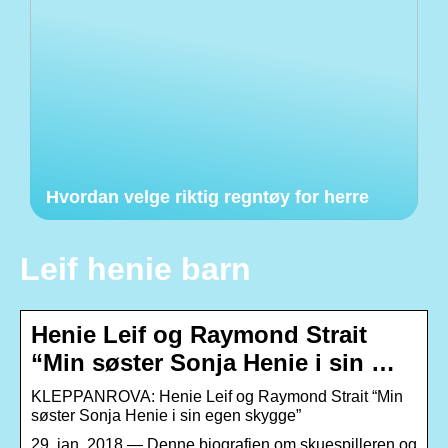
Hvordan velge riktig regntøy for herre
Leif henie barn
Henie Leif og Raymond Strait
“Min søster Sonja Henie i sin …
KLEPPANROVA: Henie Leif og Raymond Strait “Min
søster Sonja Henie i sin egen skygge”
29. jan. 2018 — Denne biografien om skuespilleren og