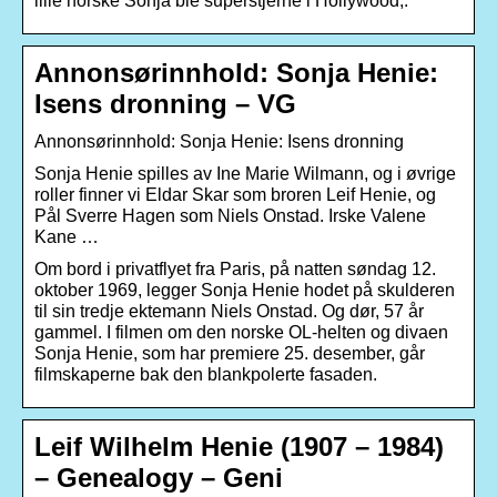
lille norske Sonja ble superstjerne i Hollywood,.
Annonsørinnhold: Sonja Henie:
Isens dronning – VG
Annonsørinnhold: Sonja Henie: Isens dronning
Sonja Henie spilles av Ine Marie Wilmann, og i øvrige
roller finner vi Eldar Skar som broren Leif Henie, og
Pål Sverre Hagen som Niels Onstad. Irske Valene
Kane …
Om bord i privatflyet fra Paris, på natten søndag 12.
oktober 1969, legger Sonja Henie hodet på skulderen
til sin tredje ektemann Niels Onstad. Og dør, 57 år
gammel. I filmen om den norske OL-helten og divaen
Sonja Henie, som har premiere 25. desember, går
filmskaperne bak den blankpolerte fasaden.
Leif Wilhelm Henie (1907 – 1984)
– Genealogy – Geni