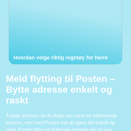
Hvordan velge riktig regntøy for herre
Meld flytting til Posten –
Bytte adresse enkelt og
raskt
Å bytte adresse når du flytter kan være en tidkrevende
prosess, men med Posten kan du gjøre det enkelt og
raskt. Posten tilbyr en flyttehjelp tjeneste der du kan