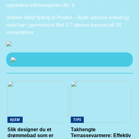
oppdatere informasjonen din. §
Artiklen Meld flytting til Posten – Bytte adresse enkelt og
raskt har i gennemsnit fået
3.7
stjerner baseret på
36
anmeldelser
HJEM
TIPS
Slik designer du et
Takhengte
drømmebad som er
Terrassevarmere: Effektiv