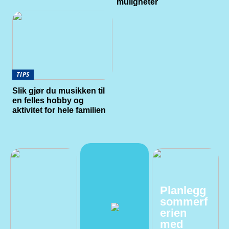
muligheter
TIPS
Slik gjør du musikken til
en felles hobby og
aktivitet for hele familien
Planlegg
sommerf
erien
med