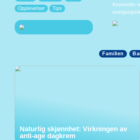
Keywords: o
Opplevelser
Tips
overgangssk
Familien
Ba
Naturlig skjønnhet: Virkningen av
anti-age dagkrem