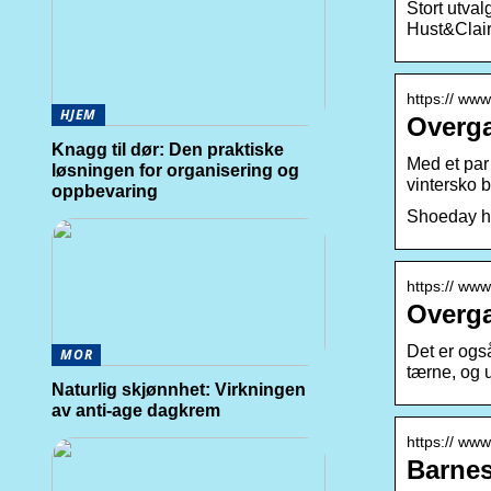
Stort utval
Hust&Clair
https:// ww
HJEM
Overg
Knagg til dør: Den praktiske
Med et par 
løsningen for organisering og
vintersko b
oppbevaring
Shoeday har
https:// www
Overga
Det er også
MOR
tærne, og 
Naturlig skjønnhet: Virkningen
av anti-age dagkrem
https:// www
Barnesk