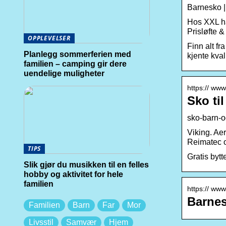
Barnesko | 
Hos XXL har
Prisløfte &
OPPLEVELSER
Finn alt fr
Planlegg sommerferien med
kjente kval
familien – camping gir dere
uendelige muligheter
https:// www
Sko ti
sko-barn-o
Viking. Ae
Reimatec o
TIPS
Gratis bytt
Slik gjør du musikken til en felles
hobby og aktivitet for hele
familien
https:// ww
Barnes
Familien
Barn
Far
Mor
Livsstil
Samvær
Hjem