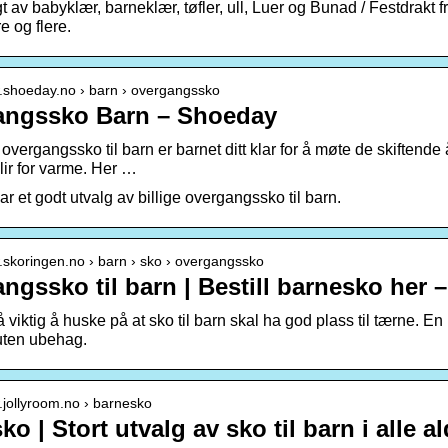
gt av babyklær, barneklær, tøfler, ull, Luer og Bunad / Festdrakt
e og flere.
w.shoeday.no › barn › overgangssko
angssko Barn – Shoeday
overgangssko til barn er barnet ditt klar for å møte de skiftende å
lir for varme. Her …
 et godt utvalg av billige overgangssko til barn.
.skoringen.no › barn › sko › overgangssko
ngssko til barn | Bestill barnesko her 
 viktig å huske på at sko til barn skal ha god plass til tærne. En 
uten ubehag.
.jollyroom.no › barnesko
o | Stort utvalg av sko til barn i alle a