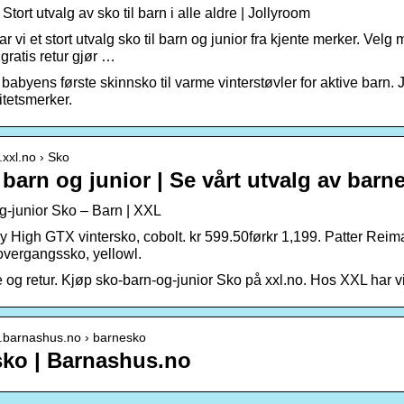
Stort utvalg av sko til barn i alle aldre | Jollyroom
 vi et stort utvalg sko til barn og junior fra kjente merker. Vel
 gratis retur gjør …
a babyens første skinnsko til varme vinterstøvler for aktive barn. J
itetsmerker.
.xxl.no › Sko
l barn og junior | Se vårt utvalg av barn
g-junior Sko – Barn | XXL
ry High GTX vintersko, cobolt. kr 599.50førkr 1,199. Patter Reim
vergangssko, yellowl.
e og retur. Kjøp sko-barn-og-junior Sko på xxl.no. Hos XXL har vi
w.barnashus.no › barnesko
ko | Barnashus.no