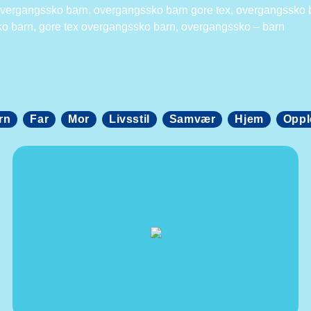
vergangssko barn, overgangssko barn gore tex, overgangssko ba
o barn, gore tex overgangssko barn, overgangssko – barn
rn
Far
Mor
Livsstil
Samvær
Hjem
Oppl