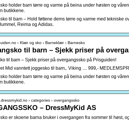
ko holder barn tørre og varme på beina under høsten og våren
m butikkene.
ko til barn – Hold føttene dems tørre og varme med tekniske o
 Hummel, Reima og Adidas.
sguiden.no › Klær og sko › Barneklær › Barnesko
ngsko til barn – Sjekk priser på over
o til barn – Sjekk priser på overgangssko på Prisguiden!
et Mid vanntett joggesko til barn,. Viking … 999,- MEDLEMSPRI
ko holder barn tørre og varme på beina under høsten og våren
m butikkene.
w.dressmykid.no › categories › overgangssko
ANGSSKO – DressMyKid AS
o er skoene barna bruker i overgangen fra sommer til høst, og fra