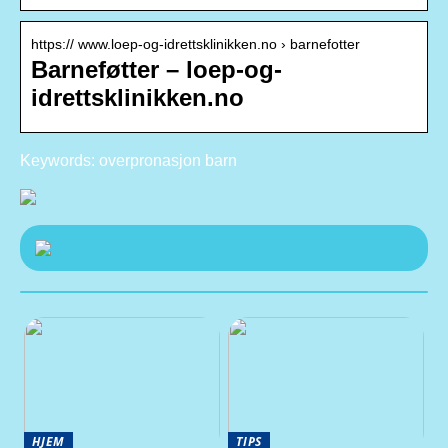
https:// www.loep-og-idrettsklinikken.no › barnefotter
Barneføtter – loep-og-
idrettsklinikken.no
Keywords: overpronasjon barn
HJEM
TIPS