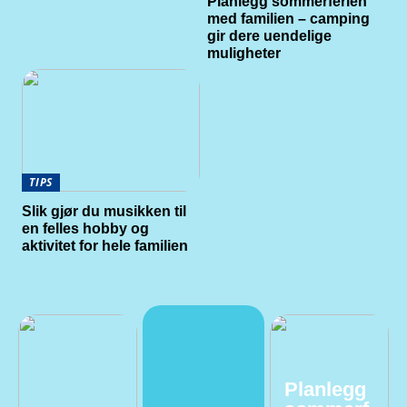
Planlegg sommerferien
med familien – camping
gir dere uendelige
muligheter
TIPS
Slik gjør du musikken til
en felles hobby og
aktivitet for hele familien
Planlegg