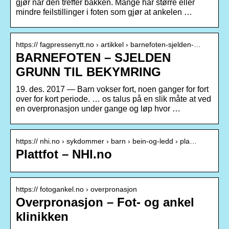
gjør når den treffer bakken. Mange har større eller
mindre feilstillinger i foten som gjør at ankelen …
https:// fagpressenytt.no › artikkel › barnefoten-sjelden-…
BARNEFOTEN – SJELDEN
GRUNN TIL BEKYMRING
19. des. 2017 — Barn vokser fort, noen ganger for fort
over for kort periode. … os talus på en slik måte at ved
en overpronasjon under gange og løp hvor …
https:// nhi.no › sykdommer › barn › bein-og-ledd › pla…
Plattfot – NHI.no
https:// fotogankel.no › overpronasjon
Overpronasjon – Fot- og ankel
klinikken