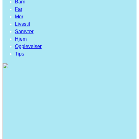
Barn
Far
Mor
Livsstil
Samvær
Hjem
Opplevelser
Tips