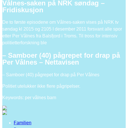
Vålnes-saken på NRK søndag –
Fridiskusjon
De to første episodene om Vålnes-saken vises på NRK tv
søndag kl 2015 og 2105 I desember 2011 forsvant alle spor
etter Per Vålnes fra Balsfjord i Troms. Til tross for intensiv
politietterforskning ble
– Samboer (40) pågrepet for drap på
Per Vålnes – Nettavisen
– Samboer (40) pågrepet for drap på Per Vålnes
Politiet utelukker ikke flere pågripelser.
Keywords: per vålnes barn
Familien