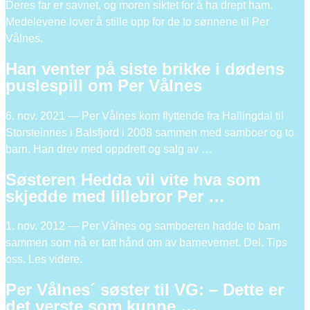
Deres far er savnet, og moren siktet for å ha drept ham.
Medelevene lover å stille opp for de to sønnene til Per
Vålnes.
Han venter på siste brikke i dødens
puslespill om Per Vålnes
6. nov. 2021 — Per Vålnes kom flyttende fra Hallingdal til
Storsteinnes i Balsfjord i 2008 sammen med samboer og to
barn. Han drev med oppdrett og salg av …
Søsteren Hedda vil vite hva som
skjedde med lillebror Per …
1. nov. 2012 — Per Vålnes og samboeren hadde to barn
sammen som nå er tatt hånd om av barnevernet. Del. Tips
oss. Les videre.
Per Vålnes´ søster til VG: – Dette er
det verste som kunne …