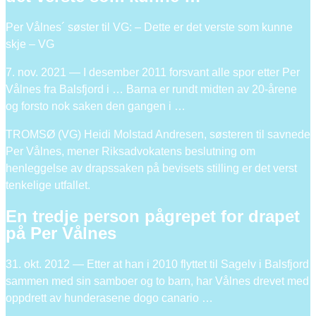
Per Vålnes´ søster til VG: – Dette er det verste som kunne
skje – VG
7. nov. 2021 — I desember 2011 forsvant alle spor etter Per
Vålnes fra Balsfjord i … Barna er rundt midten av 20-årene
og forsto nok saken den gangen i …
TROMSØ (VG) Heidi Molstad Andresen, søsteren til savnede
Per Vålnes, mener Riksadvokatens beslutning om
henleggelse av drapssaken på bevisets stilling er det verst
tenkelige utfallet.
En tredje person pågrepet for drapet
på Per Vålnes
31. okt. 2012 — Etter at han i 2010 flyttet til Sagelv i Balsfjord
sammen med sin samboer og to barn, har Vålnes drevet med
oppdrett av hunderasene dogo canario …