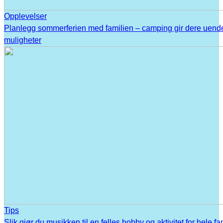
Opplevelser
Planlegg sommerferien med familien – camping gir dere uend
muligheter
Tips
Slik gjør du musikken til en felles hobby og aktivitet for hele fa