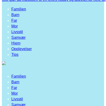
Familien
Barn
Far
Mor
Livsstil
Samvær
Hjem
Opplevelser
Tips
Familien
Barn
Far
Mor
Livsstil
Samvær