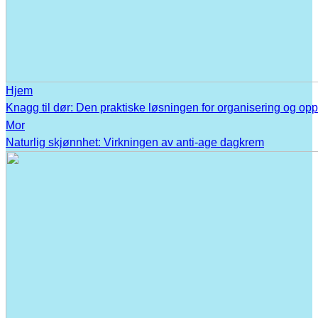
Hjem
Knagg til dør: Den praktiske løsningen for organisering og op
Mor
Naturlig skjønnhet: Virkningen av anti-age dagkrem