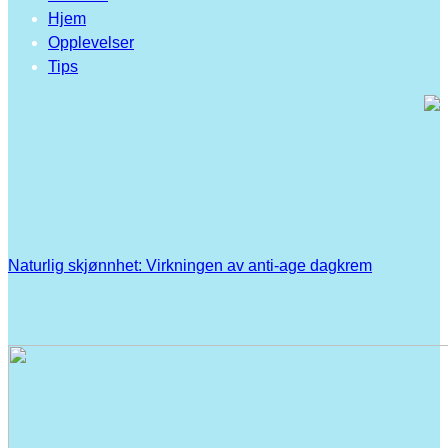
Hjem
Opplevelser
Tips
Naturlig skjønnhet: Virkningen av anti-age dagkrem