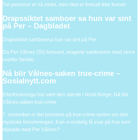
Tre personer er nå siktet, men liket er fortsatt ikke funnet.
Drapssiktet samboer sa hun var sint
på Per – Dagbladet
Drapssiktet samboersa hun var sint på Per
Da Per Vålnes (50) forsvant, reagerte samboeren med sinne
overfor familie.
Nå blir Vålnes-saken true-crime –
Sosialnytt.com
Etterforskninga har vært den største i Nord-Norge: Nå blir
Vålnes-saken true-crime
7. november er det premiere på true-crime-serien om den
mystiske forsvinningen. Kan vi endelig få svar på hva som
skjedde med Per Vålnes?