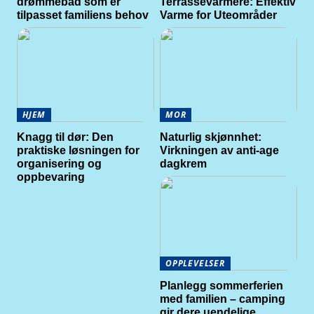
drømmebad som er
Terrassevarmere: Effektiv
tilpasset familiens behov
Varme for Uteområder
HJEM
MOR
Knagg til dør: Den
Naturlig skjønnhet:
praktiske løsningen for
Virkningen av anti-age
organisering og
dagkrem
oppbevaring
OPPLEVELSER
Planlegg sommerferien
med familien – camping
gir dere uendelige