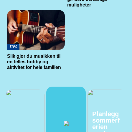
muligheter
TIPS
Slik gjør du musikken til
en felles hobby og
aktivitet for hele familien
Planlegg
sommerf
erien