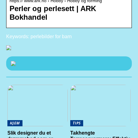
https:// www.ark.no › Hobby › Hobby og forming
Perler og perlesett | ARK
Bokhandel
Keywords: perlebilder for barn
HJEM
TIPS
Slik designer du et
Takhengte