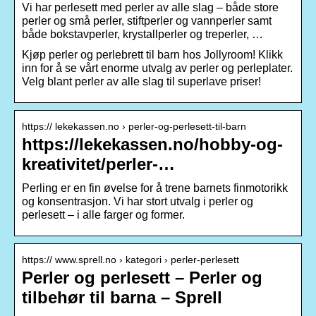
Vi har perlesett med perler av alle slag – både store
perler og små perler, stiftperler og vannperler samt
både bokstavperler, krystallperler og treperler, …
Kjøp perler og perlebrett til barn hos Jollyroom! Klikk
inn for å se vårt enorme utvalg av perler og perleplater.
Velg blant perler av alle slag til superlave priser!
https:// lekekassen.no › perler-og-perlesett-til-barn
https://lekekassen.no/hobby-og-
kreativitet/perler-…
Perling er en fin øvelse for å trene barnets finmotorikk
og konsentrasjon. Vi har stort utvalg i perler og
perlesett – i alle farger og former.
https:// www.sprell.no › kategori › perler-perlesett
Perler og perlesett – Perler og
tilbehør til barna – Sprell