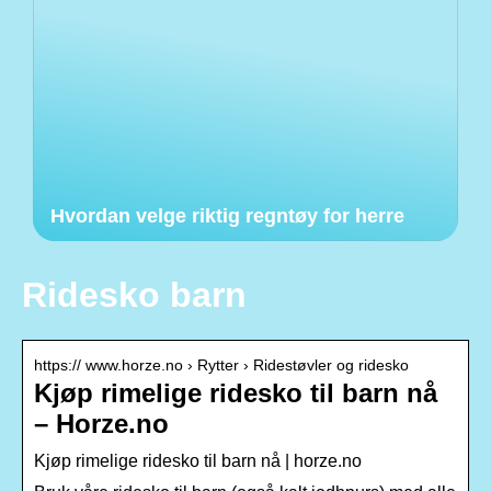
Hvordan velge riktig regntøy for herre
Ridesko barn
https:// www.horze.no › Rytter › Ridestøvler og ridesko
Kjøp rimelige ridesko til barn nå
– Horze.no
Kjøp rimelige ridesko til barn nå | horze.no