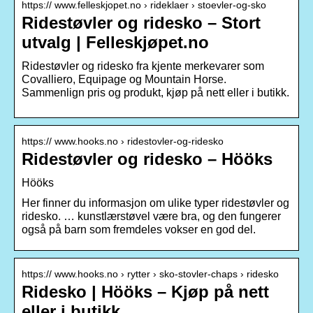
https:// www.felleskjopet.no › rideklaer › stoevler-og-sko
Ridestøvler og ridesko – Stort
utvalg | Felleskjøpet.no
Ridestøvler og ridesko fra kjente merkevarer som
Covalliero, Equipage og Mountain Horse.
Sammenlign pris og produkt, kjøp på nett eller i butikk.
https:// www.hooks.no › ridestovler-og-ridesko
Ridestøvler og ridesko – Hööks
Hööks
Her finner du informasjon om ulike typer ridestøvler og
ridesko. … kunstlærstøvel være bra, og den fungerer
også på barn som fremdeles vokser en god del.
https:// www.hooks.no › rytter › sko-stovler-chaps › ridesko
Ridesko | Hööks – Kjøp på nett
eller i butikk