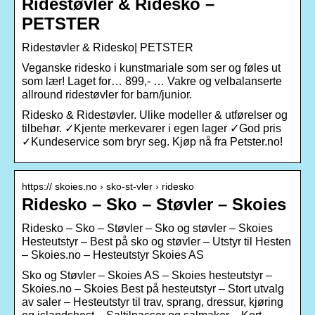
Ridestøvler & Ridesko –
PETSTER
Ridestøvler & Ridesko| PETSTER
Veganske ridesko i kunstmariale som ser og føles ut
som lær! Laget for… 899,- … Vakre og velbalanserte
allround ridestøvler for barn/junior.
Ridesko & Ridestøvler. Ulike modeller & utførelser og
tilbehør. ✓Kjente merkevarer i egen lager ✓God pris
✓Kundeservice som bryr seg. Kjøp nå fra Petster.no!
https:// skoies.no › sko-st-vler › ridesko
Ridesko – Sko – Støvler – Skoies
Ridesko – Sko – Støvler – Sko og støvler – Skoies
Hesteutstyr – Best på sko og støvler – Utstyr til Hesten
– Skoies.no – Hesteutstyr Skoies AS
Sko og Støvler – Skoies AS – Skoies hesteutstyr –
Skoies.no – Skoies Best på hesteutstyr – Stort utvalg
av saler – Hesteutstyr til trav, sprang, dressur, kjøring