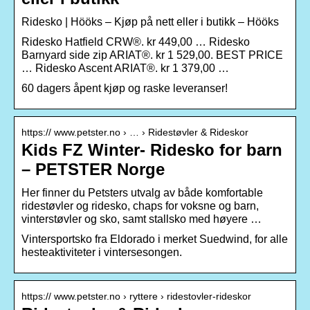
Ridesko | Hööks – Kjøp på nett eller i butikk – Hööks
Ridesko Hatfield CRW®. kr 449,00 … Ridesko
Barnyard side zip ARIAT®. kr 1 529,00. BEST PRICE
… Ridesko Ascent ARIAT®. kr 1 379,00 …
60 dagers åpent kjøp og raske leveranser!
https:// www.petster.no › … › Ridestøvler & Rideskor
Kids FZ Winter- Ridesko for barn
– PETSTER Norge
Her finner du Petsters utvalg av både komfortable
ridestøvler og ridesko, chaps for voksne og barn,
vinterstøvler og sko, samt stallsko med høyere …
Vintersportsko fra Eldorado i merket Suedwind, for alle
hesteaktiviteter i vintersesongen.
https:// www.petster.no › ryttere › ridestovler-rideskor