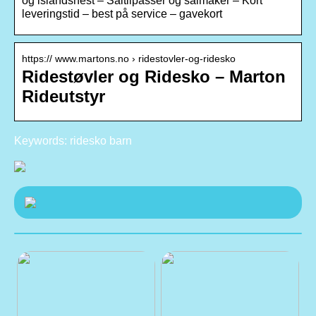
og islandshest – Saltilpasser og salmaker – Kort
leveringstid – best på service – gavekort
https:// www.martons.no › ridestovler-og-ridesko
Ridestøvler og Ridesko – Marton
Rideutstyr
Keywords: ridesko barn