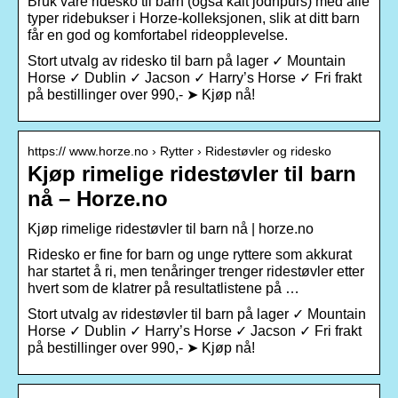
Bruk våre ridesko til barn (også kalt jodhpurs) med alle
typer ridebukser i Horze-kolleksjonen, slik at ditt barn
får en god og komfortabel rideopplevelse.
Stort utvalg av ridesko til barn på lager ✓ Mountain
Horse ✓ Dublin ✓ Jacson ✓ Harry’s Horse ✓ Fri frakt
på bestillinger over 990,- ➤ Kjøp nå!
https:// www.horze.no › Rytter › Ridestøvler og ridesko
Kjøp rimelige ridestøvler til barn
nå – Horze.no
Kjøp rimelige ridestøvler til barn nå | horze.no
Ridesko er fine for barn og unge ryttere som akkurat
har startet å ri, men tenåringer trenger ridestøvler etter
hvert som de klatrer på resultatlistene på …
Stort utvalg av ridestøvler til barn på lager ✓ Mountain
Horse ✓ Dublin ✓ Harry’s Horse ✓ Jacson ✓ Fri frakt
på bestillinger over 990,- ➤ Kjøp nå!