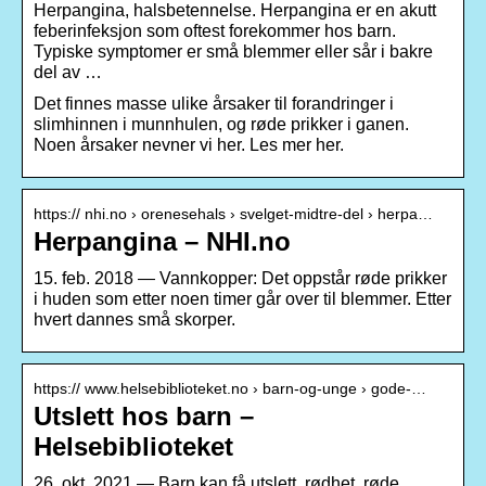
Herpangina, halsbetennelse. Herpangina er en akutt
feberinfeksjon som oftest forekommer hos barn.
Typiske symptomer er små blemmer eller sår i bakre
del av …
Det finnes masse ulike årsaker til forandringer i
slimhinnen i munnhulen, og røde prikker i ganen.
Noen årsaker nevner vi her. Les mer her.
https:// nhi.no › orenesehals › svelget-midtre-del › herpa…
Herpangina – NHI.no
15. feb. 2018 — Vannkopper: Det oppstår røde prikker
i huden som etter noen timer går over til blemmer. Etter
hvert dannes små skorper.
https:// www.helsebiblioteket.no › barn-og-unge › gode-…
Utslett hos barn –
Helsebiblioteket
26. okt. 2021 — Barn kan få utslett, rødhet, røde