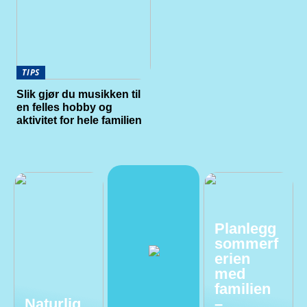
TIPS
Slik gjør du musikken til
en felles hobby og
aktivitet for hele familien
Planlegg
sommerf
erien
med
familien
Naturlig
–