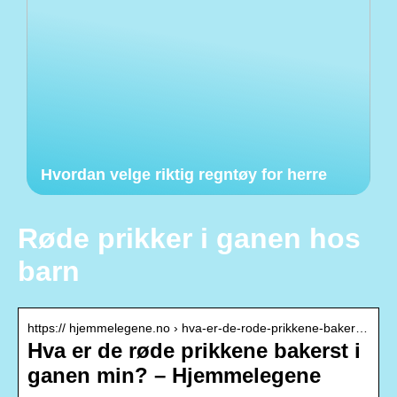
Hvordan velge riktig regntøy for herre
Røde prikker i ganen hos
barn
https:// hjemmelegene.no › hva-er-de-rode-prikkene-baker…
Hva er de røde prikkene bakerst i
ganen min? – Hjemmelegene