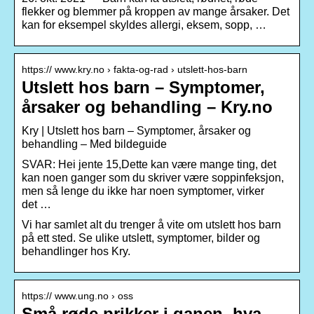
flekker og blemmer på kroppen av mange årsaker. Det
kan for eksempel skyldes allergi, eksem, sopp, …
https:// www.kry.no › fakta-og-rad › utslett-hos-barn
Utslett hos barn – Symptomer,
årsaker og behandling – Kry.no
Kry | Utslett hos barn – Symptomer, årsaker og
behandling – Med bildeguide
SVAR: Hei jente 15,Dette kan være mange ting, det
kan noen ganger som du skriver være soppinfeksjon,
men så lenge du ikke har noen symptomer, virker
det …
Vi har samlet alt du trenger å vite om utslett hos barn
på ett sted. Se ulike utslett, symptomer, bilder og
behandlinger hos Kry.
https:// www.ung.no › oss
Små røde prikker i ganen, hva