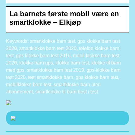
La barnets første mobil være en
smartklokke – Elkjøp
Keywords: smartklokke barn test, gps klokke barn test
2020, smartklokke barn test 2020, telefon klokke barn
test, gps klokke barn test 2016, mobil klokke barn test
2020, klokke barn gps, klokke barn test, klokke til barn
med gps, smartklokke barn test 2019, gps-klokke barn
test 2020, test smartklokke barn, gps klokke barn test,
mobilklokke barn test, smartklokke barn uten
abonnement, smartklokke til barn best i test