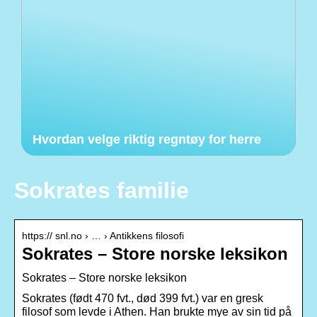
Hvordan velge riktig regntøy for herre
Sokrates familie
https:// snl.no › … › Antikkens filosofi
Sokrates – Store norske leksikon
Sokrates – Store norske leksikon
Sokrates (født 470 fvt., død 399 fvt.) var en gresk
filosof som levde i Athen. Han brukte mye av sin tid på