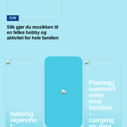
TIPS
Slik gjør du musikken til
en felles hobby og
aktivitet for hele familien
Planlegg
sommerf
erien
med
familien
Naturlig
–
skjønnhe
camping
t:
gir dere