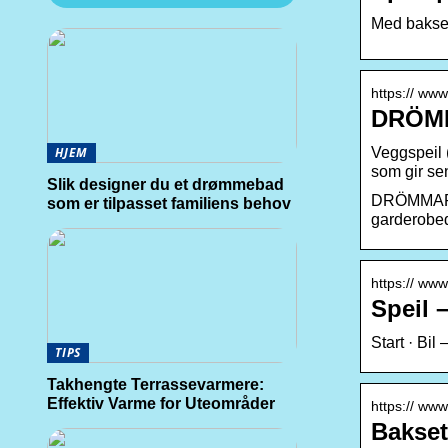
Med baksete
https:// ww
DRÖMM
Veggspeil (
HJEM
som gir se
Slik designer du et drømmebad
DRÖMMARE S
som er tilpasset familiens behov
garderobed
https:// www
Speil 
Start · Bil
TIPS
Takhengte Terrassevarmere:
Effektiv Varme for Uteområder
https:// www.
Bakset