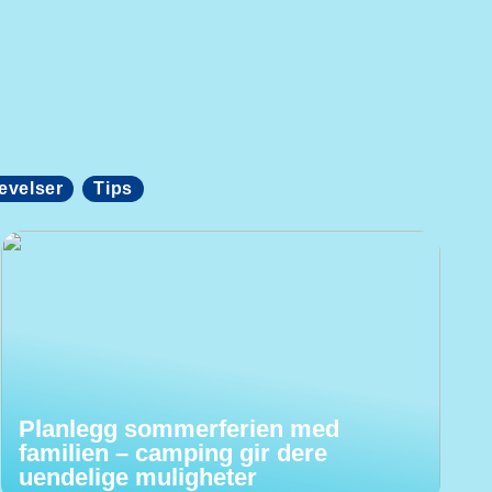
evelser
Tips
Planlegg sommerferien med
familien – camping gir dere
uendelige muligheter