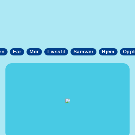
rn
Far
Mor
Livsstil
Samvær
Hjem
Oppl