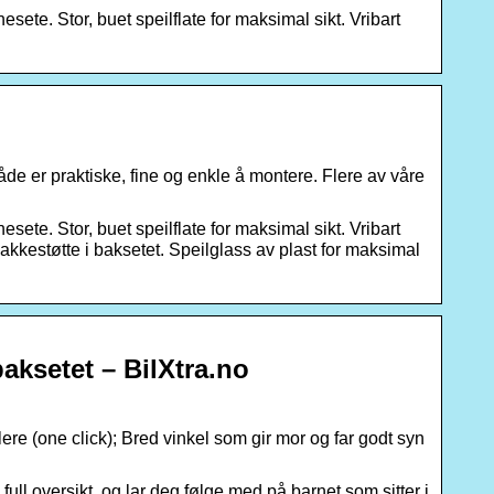
sete. Stor, buet speilflate for maksimal sikt. Vribart
både er praktiske, fine og enkle å montere. Flere av våre
sete. Stor, buet speilflate for maksimal sikt. Vribart
 nakkestøtte i baksetet. Speilglass av plast for maksimal
baksetet – BilXtra.no
llere (one click); Bred vinkel som gir mor og far godt syn
 full oversikt, og lar deg følge med på barnet som sitter i