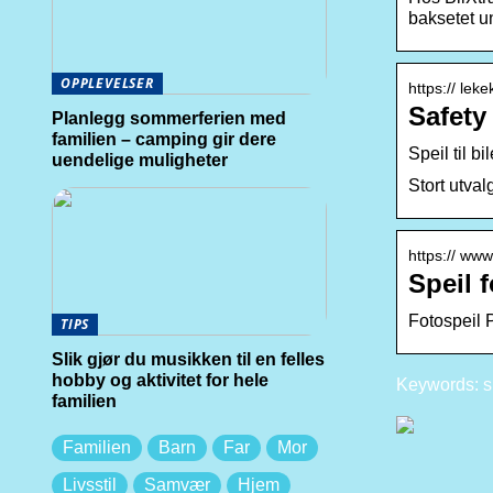
baksetet u
OPPLEVELSER
https:// lek
Safety 
Planlegg sommerferien med
familien – camping gir dere
Speil til bi
uendelige muligheter
Stort utval
https:// www
Speil 
Fotospeil P
TIPS
Slik gjør du musikken til en felles
hobby og aktivitet for hele
Keywords: s
familien
Familien
Barn
Far
Mor
Livsstil
Samvær
Hjem