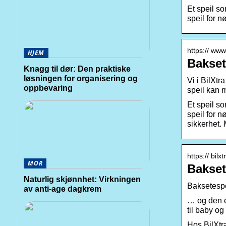
Et speil so
speil for 
https:// www
HJEM
Bakset
Knagg til dør: Den praktiske
løsningen for organisering og
Vi i BilXtr
oppbevaring
speil kan 
Et speil so
speil for n
sikkerhet. 
https:// bilx
MOR
Baksete
Naturlig skjønnhet: Virkningen
Baksetespei
av anti-age dagkrem
… og den er
til baby o
Hos BilXtra