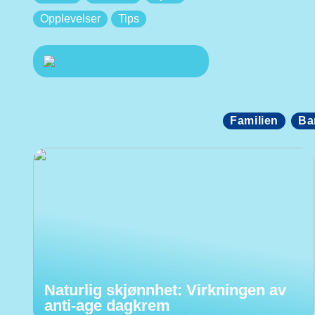
Opplevelser
Tips
Familien
Ba
Naturlig skjønnhet: Virkningen av
anti-age dagkrem