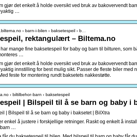
m gjør det enkelt å holde oversikt ved bruk av bakovervendt barne
nøyaktig …
.biltema.no › barn-i-bilen › baksetespeil › b…
espeil, rektangulært – Biltema.no
a har mange fine baksetespeil for baby og barn til bilturen, som 
monteres …
m gjør det enkelt å holde oversikt ved bruk av bakovervendt barne
øyaktig innstilling for best mulig sikt. Passer de fleste biler med
Med feste for montering rundt baksetets nakkestøtte.
tra.no › biltilbehor-barn › baksetespeil
speil | Bilspeil til å se barn og baby i 
l | Bilspeil til å se barn og baby i baksetet | BilXtra
 enkel å justere i forskjellige retninger. Raskt og enkelt å insta
g barn …
 får du baksetespeil til bilen. Med bilspeil til barn og baby får du