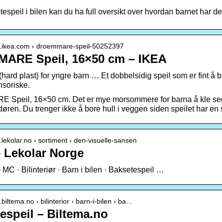
speil i bilen kan du ha full oversikt over hvordan barnet har det
w.ikea.com › droemmare-speil-50252397
ARE Speil, 16×50 cm – IKEA
hard plast) for yngre barn … Et dobbelsidig speil som er fint å 
nsoriske.
peil, 16×50 cm. Det er mye morsommere for barna å kle seg når
øren. Du trenger ikke å bore hull i veggen siden speilet har en
.lekolar.no › sortiment › den-visuelle-sansen
– Lekolar Norge
 – MC · Bilinteriør · Barn i bilen · Baksetespeil …
biltema.no › bilinterior › barn-i-bilen › ba…
espeil – Biltema.no