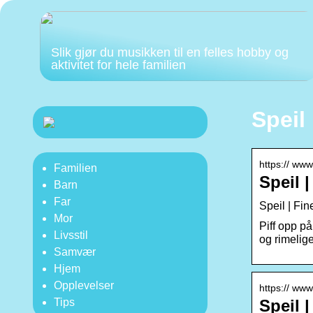
Slik gjør du musikken til en felles hobby og
aktivitet for hele familien
Speil
https:// ww
Familien
Speil 
Barn
Far
Speil | Fin
Mor
Piff opp på
Livsstil
og rimelige
Samvær
Hjem
Opplevelser
https:// www
Speil 
Tips