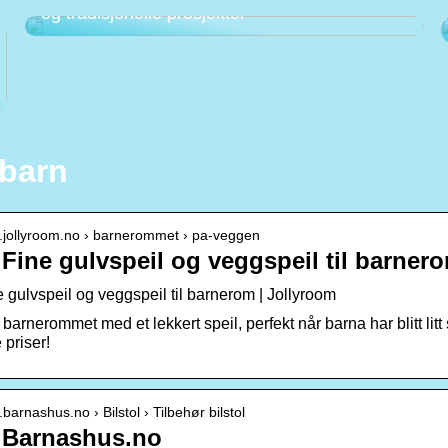
og tradisjonelle prosjekter
 barn
w.jollyroom.no › barnerommet › pa-veggen
| Fine gulvspeil og veggspeil til barner
e gulvspeil og veggspeil til barnerom | Jollyroom
 barnerommet med et lekkert speil, perfekt når barna har blitt litt
 priser!
.barnashus.no › Bilstol › Tilbehør bilstol
| Barnashus.no