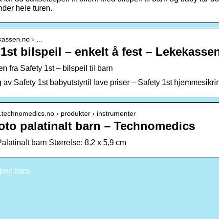
nder hele turen.
ekassen.no › …
1st bilspeil – enkelt å fest – Lekekasse
len fra Safety 1st – bilspeil til barn
g av Safety 1st babyutstyrtil lave priser – Safety 1st hjemmesikri
.technomedics.no › produkter › instrumenter
foto palatinalt barn – Technomedics
alatinalt barn Størrelse: 8,2 x 5,9 cm
peil barn