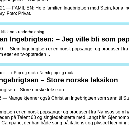
021 — FAMILIEN: Hele familien Ingebrigtsen med Stein, kona 
y. Foto: Privat.
.klikk.no › underholdning
ian Ingebrigtsen: – Jeg ville bli som pa
20 — Stein Ingebrigtsen er en norsk popsanger og produsent fr
m etter en tv-opptreden …
.no › … › Pop og rock › Norsk pop og rock
Ingebrigtsen – Store norske leksikon
brigtsen – Store norske leksikon
16 — Mange kjenner også Christian Ingebrigtsen som sønn til St
brigtsen er en norsk popsanger og produsent fra Namsos som ha
reden på Talent 68 og singledebuterte med Langt hår. Gjennombru
Campane, der han både sang på italiensk og plystret kjennings