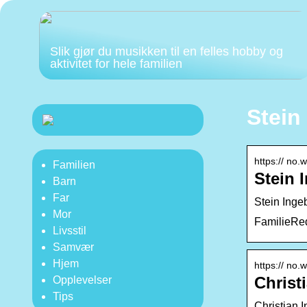
Slik gjør du musikken til en felles hobby og
aktivitet for hele familien
Stein
https:// no.
Familien
Stein 
Barn
Far
Stein Inge
Mor
FamilieRed
Livsstil
Samvær
Hjem
https:// no.
Christ
Opplevelser
Tips
Christian 