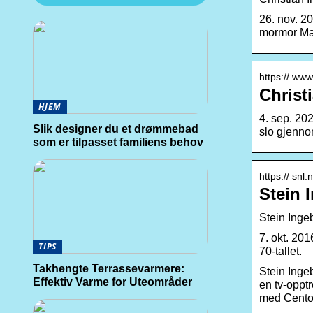
26. nov. 2
mormor Mar
https:// www
Christ
HJEM
4. sep. 20
Slik designer du et drømmebad
slo gjenno
som er tilpasset familiens behov
https:// snl
Stein 
Stein Inge
7. okt. 20
TIPS
70-tallet.
Takhengte Terrassevarmere:
Stein Inge
Effektiv Varme for Uteområder
en tv-oppt
med Cento 