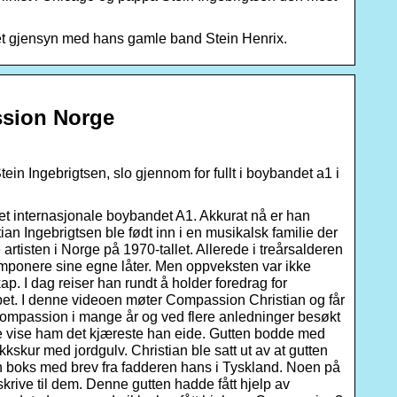
å et gjensyn med hans gamle band Stein Henrix.
ssion Norge
ein Ingebrigtsen, slo gjennom for fullt i boybandet a1 i
det internasjonale boybandet A1. Akkurat nå er han
an Ingebrigtsen ble født inn i en musikalsk familie der
artisten i Norge på 1970-tallet. Allerede i treårsalderen
omponere sine egne låter. Men oppveksten var ikke
ap. I dag reiser han rundt å holder foredrag for
pet. I denne videoen møter Compassion Christian og får
 Compassion i mange år og ved flere anledninger besøkt
ille vise ham det kjæreste han eide. Gutten bodde med
kskur med jordgulv. Christian ble satt ut av at gutten
 en boks med brev fra fadderen hans i Tyskland. Noen på
krive til dem. Denne gutten hadde fått hjelp av