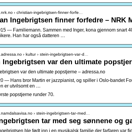
.nrk.no › christian-ingebrigtsen-finner-forfe…
ian Ingebrigtsen finner forfedre – NRK
015 — Familiemann. Sammen med Inger, kona gjennom snart 40 
usikere. Han har også datteren …
.adressa.no › kultur › stein-ingebrigtsen-var-d…
n Ingebrigtsen var den ultimate popstje
gebrigtsen var den ultimate popstjerne – adressa.no
20 — Hans bror Martin er jazzpianist, og spiller i Oslo-bandet F
en er utvilsomt en …
rste popstjerne runder 70.
w.namdalsavisa.no › stein-ingebrigtsen-tar-med…
Ingebrigtsen tar med seg sønnene og 
ngebrigtsen ble født inn i en musikalsk familie der farfaren var 