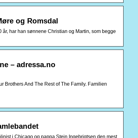
 Møre og Romsdal
år, har han sønnene Christian og Martin, som begge
rne – adressa.no
our Brothers And The Rest of The Family. Familien
gamlebandet
fiolinist i Chicago og pappa Stein Ingebrigtsen den mest