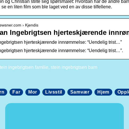
 og Christian stilte seg spørsmålet: Hvordan har de andre barn
se en liten film som ble laget ved en av disse tilfellene.
newsner.com › Kjendis
ian Ingebrigtsen hjerteskjærende innr
Ingebrigtsen hjerteskjærende innrømmelse: “Uendelig trist…”
Ingebrigtsen hjerteskjærende innrømmelse: “Uendelig trist…”.
ein ingebrigtsen familie, stein ingebrigtsen barn
rn
Far
Mor
Livsstil
Samvær
Hjem
Oppl