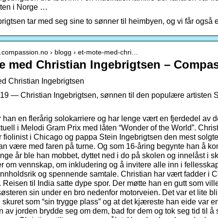
sten i Norge …
brigtsen tar med seg sine to sønner til heimbyen, og vi får ogs
w.compassion.no › blogg › et-mote-med-chri…
e med Christian Ingebrigtsen – Compa
d Christian Ingebrigtsen
19 — Christian Ingebrigtsen, sønnen til den populære artisten St
 han en flerårig solokarriere og har lenge vært en fjerdedel av 
uell i Melodi Gram Prix med låten “Wonder of the World”. Christi
r fiolinist i Chicago og pappa Stein Ingebrigtsen den mest solgte 
tian være med faren på turne. Og som 16-åring begynte han å k
nge år ble han mobbet, dyttet ned i do på skolen og innelåst i sk
om vennskap, om inkludering og å invitere alle inn i fellesska
n innholdsrik og spennende samtale. Christian har vært fadder i
. Reisen til India satte dype spor. Der møtte han en gutt som v
steren sin under en bro nedenfor motorveien. Det var et lite blik
e skuret som “sin trygge plass” og at det kjæreste han eide var
 av jorden brydde seg om dem, bad for dem og tok seg tid til å s