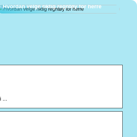
Hvordan velge riktig regntøy for herre
fi …