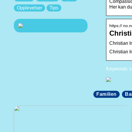
Compassion
Her kan du 
Opplevelser
Tips
https:// no.
Christ
Christian 
Christian 
Keywords: st
Familien
Ba