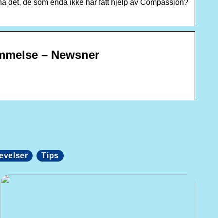
a det, de som enda ikke har fått hjelp av Compassion?
ømmelse – Newsner
evelser
Tips