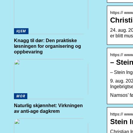
https:// www
Christ
24. aug. 2
HJEM
er blitt m
Knagg til dør: Den praktiske
løsningen for organisering og
oppbevaring
https:// www
– Stei
– Stein In
9. aug. 20
Ingebrigts
Namsos’ fø
MOR
Naturlig skjønnhet: Virkningen
av anti-age dagkrem
https:// ww
Stein 
Christian I