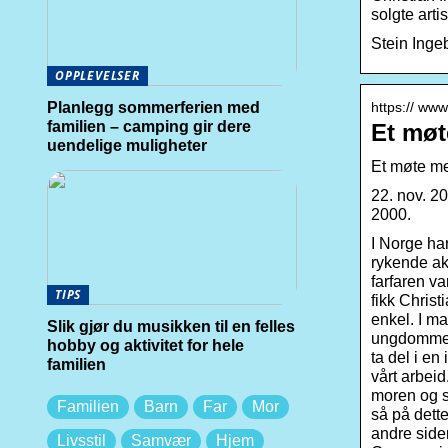
solgte arti
Stein Inge
OPPLEVELSER
https:// ww
Planlegg sommerferien med
familien – camping gir dere
Et møt
uendelige muligheter
Et møte me
22. nov. 20
2000.
I Norge har
rykende akt
farfaren va
TIPS
fikk Chris
enkel. I ma
Slik gjør du musikken til en felles
ungdommer 
hobby og aktivitet for hele
ta del i e
familien
vårt arbeid
moren og sø
Familien
Barn
Far
Mor
så på dett
andre siden
Livsstil
Samvær
Hjem