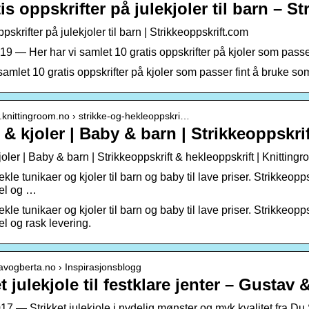
is oppskrifter på julekjoler til barn – S
ppskrifter på julekjoler til barn | Strikkeoppskrift.com
19 — Her har vi samlet 10 gratis oppskrifter på kjoler som passer
samlet 10 gratis oppskrifter på kjoler som passer fint å bruke som
.knittingroom.no › strikke-og-hekleoppskri…
 & kjoler | Baby & barn | Strikkeoppskri
oler | Baby & barn | Strikkeoppskrift & hekleoppskrift | Knitting
ekle tunikaer og kjoler til barn og baby til lave priser. Strikkeopp
el og …
ekle tunikaer og kjoler til barn og baby til lave priser. Strikkeopp
l og rask levering.
tavogberta.no › Inspirasjonsblogg
t julekjole til festklare jenter – Gustav 
17 — Strikket julekjole i nydelig mønster og myk kvalitet fra Du