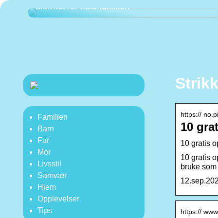
aktivitet for hele familien
Strikk
https:// no.
Familien
10 grat
Barn
Far
10 gratis o
Mor
10 gratis o
Livsstil
bruke som 
Samvær
12.sep.2020
Hjem
Opplevelser
Tips
https:// www