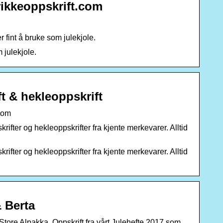
trikkeoppskrift.com
 fint å bruke som julekjole.
 julekjole.
ft & hekleoppskrift
room
skrifter og hekleoppskrifter fra kjente merkevarer. Alltid
skrifter og hekleoppskrifter fra kjente merkevarer. Alltid
& Berta
 Store Alpakka. Oppskrift fra vårt Julehefte 2017 som