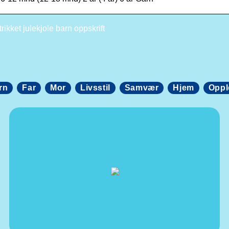
rikket julekjole barn oppskrift
rn
Far
Mor
Livsstil
Samvær
Hjem
Oppl