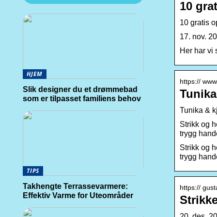
10 grat
10 gratis o
17. nov. 20
Her har vi 
HJEM
https:// www
Slik designer du et drømmebad
Tunika
som er tilpasset familiens behov
Tunika & kj
Strikk og h
trygg hand
Strikk og h
trygg hande
TIPS
Takhengte Terrassevarmere:
https:// gus
Effektiv Varme for Uteområder
Strikke
20. des. 20