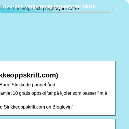
Hvordan velge riktig regntøy for herre
rikkeoppskrift.com)
le, Barn, Strikkede pannebånd
 samlet 10 gratis oppskrifter på kjoler som passer fint å
log Strikkeoppskrift.com on Bloglovin’