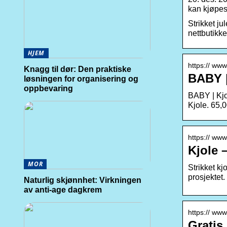
kan kjøpes 
Strikket ju
nettbutikke
HJEM
https:// www
Knagg til dør: Den praktiske
BABY |
løsningen for organisering og
oppbevaring
BABY | Kjol
Kjole. 65,0
https:// www
Kjole 
MOR
Strikket kj
prosjektet.
Naturlig skjønnhet: Virkningen
av anti-age dagkrem
https:// www
Gratis