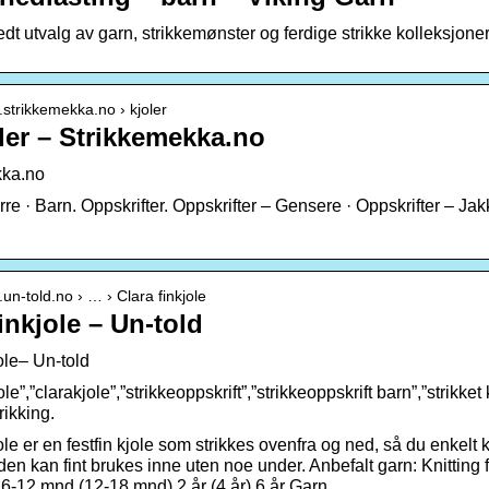
edt utvalg av garn, strikkemønster og ferdige strikke kolleksjoner. 
.strikkemekka.no › kjoler
oler – Strikkemekka.no
kka.no
re · Barn. Oppskrifter. Oppskrifter – Gensere · Oppskrifter – J
.un-told.no › … › Clara finkjole
inkjole – Un-told
ole– Un-told
ole”,”clarakjole”,”strikkeoppskrift”,”strikkeoppskrift barn”,”strikke
rikking.
ole er en festfin kjole som strikkes ovenfra og ned, så du enkelt 
den kan fint brukes inne uten noe under. Anbefalt garn: Knitting
 6-12 mnd (12-18 mnd) 2 år (4 år) 6 år Garn