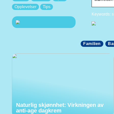
Opplevelser
Tips
Keywords: st
Familien
Ba
Naturlig skjønnhet: Virkningen av
anti-age dagkrem