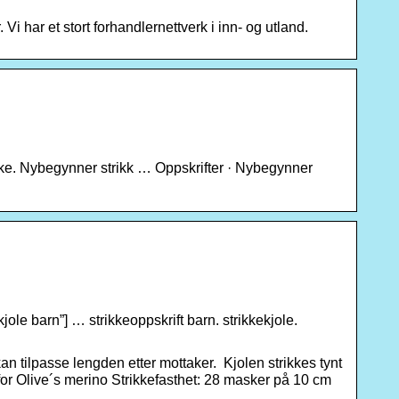
Vi har et stort forhandlernettverk i inn- og utland.
akke. Nybegynner strikk … Oppskrifter · Nybegynner
t kjole barn”] … strikkeoppskrift barn. strikkekjole.
kan tilpasse lengden etter mottaker. Kjolen strikkes tynt
 for Olive´s merino Strikkefasthet: 28 masker på 10 cm