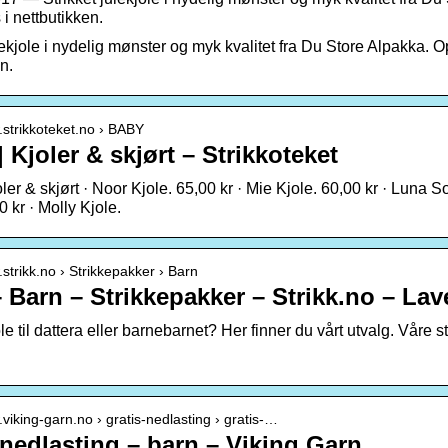
i nettbutikken.
lekjole i nydelig mønster og myk kvalitet fra Du Store Alpakka. O
n.
.strikkoteket.no › BABY
 Kjoler & skjørt – Strikkoteket
er & skjørt · Noor Kjole. 65,00 kr · Mie Kjole. 60,00 kr · Luna S
0 kr · Molly Kjole.
.strikk.no › Strikkepakker › Barn
– Barn – Strikkepakker – Strikk.no – Lav
ole til dattera eller barnebarnet? Her finner du vårt utvalg. Våre 
.viking-garn.no › gratis-nedlasting › gratis-…
 nedlasting – barn – Viking Garn