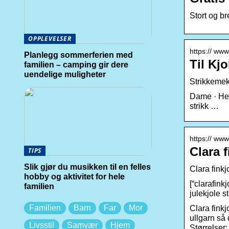
Stort og br
OPPLEVELSER
https:// www
Planlegg sommerferien med
Til Kj
familien – camping gir dere
uendelige muligheter
Strikkeme
Dame · Her
strikk …
https:// www
Clara f
TIPS
Slik gjør du musikken til en felles
Clara finkj
hobby og aktivitet for hele
[“clarafinkj
familien
julekjole st
Familien
Barn
Far
Mor
Clara finkj
ullgarn så 
Livsstil
Samvær
Hjem
Størrelser: