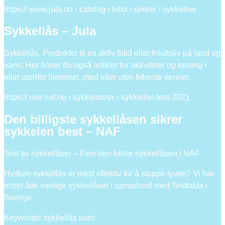
https:// www.jula.no › catalog › fritid › sykkel › sykkellas
Sykkellås – Jula
Sykkellås. Produkter til en aktiv fritid eller friluftsliv på land og
vann. Her finner du også artikler for aktiviteter og trening i
eller utenfor hjemmet, med eller uten firbente venner.
https:// nye.naf.no › sykkelutstyr › sykkellas-test-2021
Den billigste sykkellåsen sikrer
sykkelen best – NAF
Test av sykkellåser – Finn den beste sykkellåsen | NAF
Hvilken sykkellås er mest effektiv for å stoppe tyven? Vi har
testet åtte vanlige sykkellåser i samarbeid med Testfakta i
Sverige.
Keywords: sykkellås barn