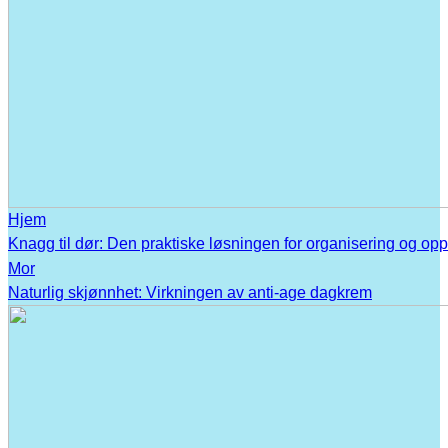
Hjem
Knagg til dør: Den praktiske løsningen for organisering og op
Mor
Naturlig skjønnhet: Virkningen av anti-age dagkrem