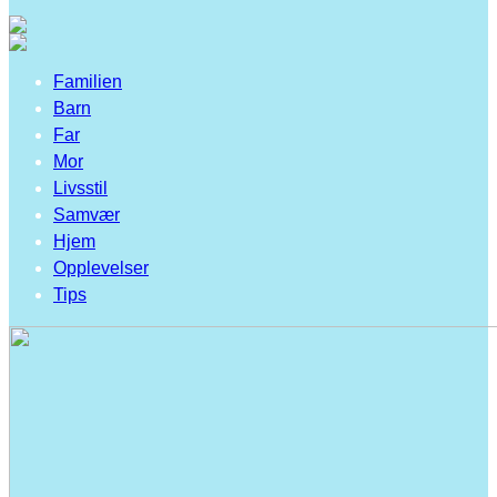
Familien
Barn
Far
Mor
Livsstil
Samvær
Hjem
Opplevelser
Tips