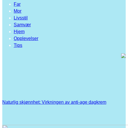
Far
Mor
Livsstil
Samvær
Hjem
Opplevelser
Tips
Naturlig skjønnhet: Virkningen av anti-age dagkrem