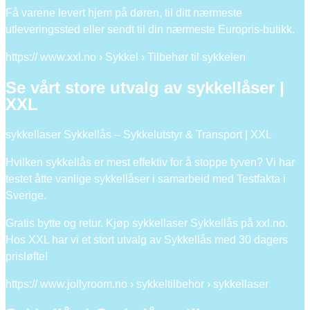
Få varene levert hjem på døren, til ditt nærmeste
utleveringssted eller sendt til din nærmeste Europris-butikk.
https:// www.xxl.no › Sykkel › Tilbehør til sykkelen
Se vårt store utvalg av sykkellåser |
XXL
sykkellaser Sykkellås – Sykkelutstyr & Transport | XXL
Hvilken sykkellås er mest effektiv for å stoppe tyven? Vi har
testet åtte vanlige sykkellåser i samarbeid med Testfakta i
Sverige.
Gratis bytte og retur. Kjøp sykkellaser Sykkellås på xxl.no.
Hos XXL har vi et stort utvalg av Sykkellås med 30 dagers
prisløfte!
https:// www.jollyroom.no › sykkeltilbehor › sykkellaser