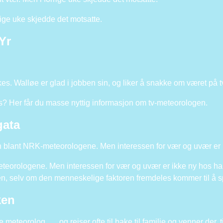
rrige uke skjedde det motsatte.
Yr
s. Walløe er glad i jobben sin, og liker å snakke om været på 
? Her får du masse nyttig informasjon om tv-meteorologen.
gata
gen blant NRK-meteorologene. Men interessen for vær og uvær er
eteorologene. Men interessen for vær og uvær er ikke ny hos ha
den, selv om den menneskelige faktoren fremdeles kommer til å spil
ken
eteorolog. … og reiser ofte til bake til familie og venner der, t