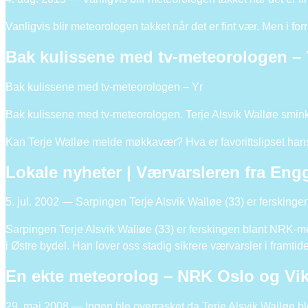
Vanligvis blir meteorologen takket når det er fint vær. Men i fo
Bak kulissene med tv-meteorologen – 
Bak kulissene med tv-meteorologen – Yr
Bak kulissene med tv-meteorologen. Terje Alsvik Walløe sminke
Kan Terje Walløe melde møkkavær? Hva er favorittslipset hans
Lokale nyheter | Værvarsleren fra Eng
5. jul. 2002 — Sarpingen Terje Alsvik Walløe (33) er ferskin
Sarpingen Terje Alsvik Walløe (33) er ferskingen blant NRK-m
i Østre bydel. Han lover oss stadig sikrere værvarsler i framti
En ekte meteorolog – NRK Oslo og Vi
29. mai 2008 — Ingen ble overrasket da Terje Alsvik Walløe ble m