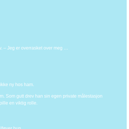
tv. – Jeg er overrasket over meg …
 ikke ny hos ham.
m. Som gutt drev han sin egen private målestasjon
le en viktig rolle.
ilføyer hun.