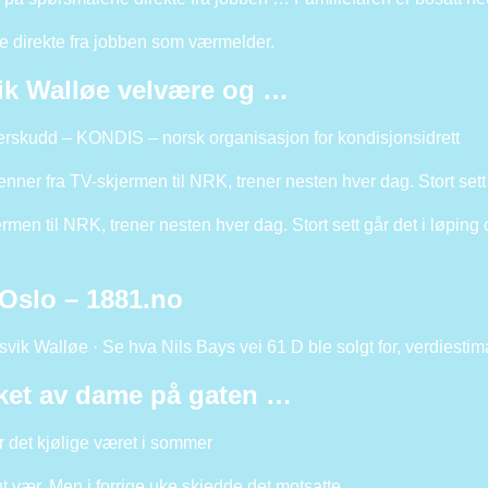
direkte fra jobben som værmelder.
vik Walløe velvære og …
verskudd – KONDIS – norsk organisasjon for kondisjonsidrett
ner fra TV-skjermen til NRK, trener nesten hver dag. Stort sett 
men til NRK, trener nesten hver dag. Stort sett går det i løping 
 Oslo – 1881.no
svik Walløe · Se hva Nils Bays vei 61 D ble solgt for, verdiestim
kket av dame på gaten …
r det kjølige været i sommer
nt vær. Men i forrige uke skjedde det motsatte.