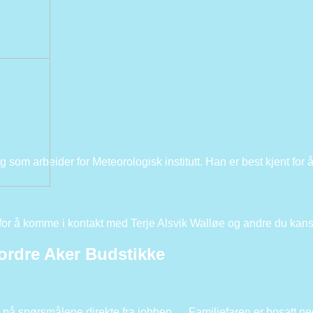
g som arbeider for Meteorologisk institutt. Han er best kjent fo
for å komme i kontakt med Terje Alsvik Walløe og andre du kan
rdre Aker Budstikke
 spørsmålene direkte fra jobben … Familiefaren er bosatt ned