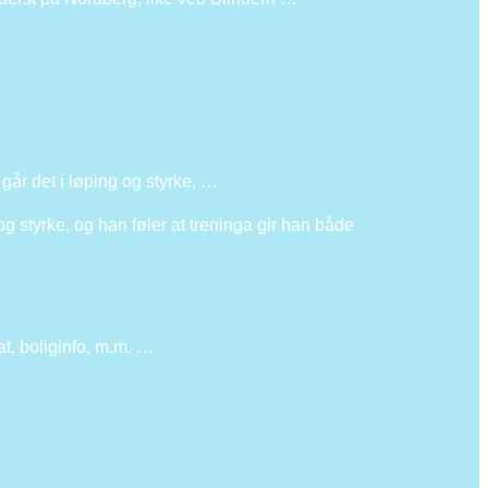
går det i løping og styrke, …
og styrke, og han føler at treninga gir han både
at, boliginfo, m.m. …