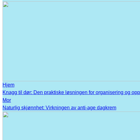
Hjem
Knagg til dør: Den praktiske løsningen for organisering og op
Mor
Naturlig skjønnhet: Virkningen av anti-age dagkrem