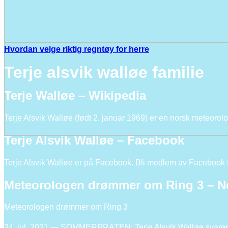
Hvordan velge riktig regntøy for herre
Terje alsvik walløe familie
Terje Walløe – Wikipedia
Terje Alsvik Walløe (født 2. januar 1969) er en norsk meteorolo
Terje Alsvik Walløe – Facebook
Terje Alsvik Walløe er på Facebook. Bli medlem av Facebook 
Meteorologen drømmer om Ring 3 – No
Meteorologen drømmer om Ring 3
24. jul. 2021 — SOMMERPRATEN: Terje Alsvik Walløe svarer på