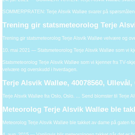
SOMMERPRATEN: Terje Alsvik Walløe svarer på spørsmålene 
Trening gir statsmeteorolog Terje Als
Trening gir statsmeteorolog Terje Alsvik Walløe velvære og o
10. mai 2021 — Statsmeteorolog Terje Alsvik Walløe som vi kjen
Statsmeteorolog Terje Alsvik Walløe som vi kjenner fra TV-skjer
velvære og overskudd i hverdagen.
Terje Alsvik Walløe, 40078560, Ullevål,
Terje Alsvik Walløe fra Oslo, Oslo. … Send blomster til Terje Al
Meteorolog Terje Alsvik Walløe ble ta
Meteorolog Terje Alsvik Walløe ble takket av dame på gaten fo
4. aug. 2015 — Vanligvis blir meteorologen takket når det er fi