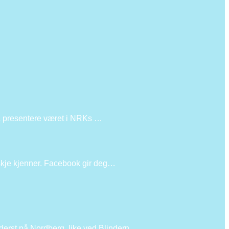
r å presentere været i NRKs …
skje kjenner. Facebook gir deg…
erst på Nordberg, like ved Blindern …