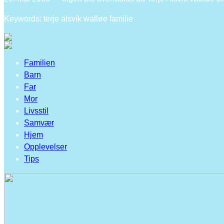
Keywords: terje alsvik walløe familie
Familien
Barn
Far
Mor
Livsstil
Samvær
Hjem
Opplevelser
Tips