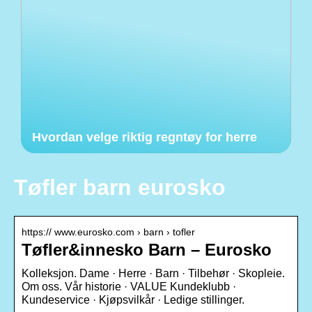
Hvordan velge riktig regntøy for herre
Tøfler barn eurosko
https:// www.eurosko.com › barn › tofler
Tøfler&innesko Barn – Eurosko
Kolleksjon. Dame · Herre · Barn · Tilbehør · Skopleie.
Om oss. Vår historie · VALUE Kundeklubb ·
Kundeservice · Kjøpsvilkår · Ledige stillinger.