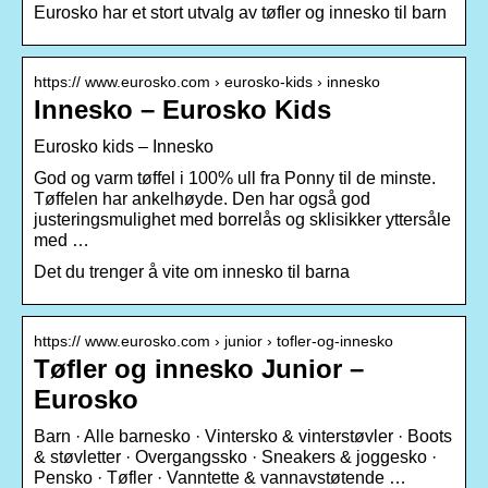
Eurosko har et stort utvalg av tøfler og innesko til barn
https:// www.eurosko.com › eurosko-kids › innesko
Innesko – Eurosko Kids
Eurosko kids – Innesko
God og varm tøffel i 100% ull fra Ponny til de minste.
Tøffelen har ankelhøyde. Den har også god
justeringsmulighet med borrelås og sklisikker yttersåle
med …
Det du trenger å vite om innesko til barna
https:// www.eurosko.com › junior › tofler-og-innesko
Tøfler og innesko Junior –
Eurosko
Barn · Alle barnesko · Vintersko & vinterstøvler · Boots
& støvletter · Overgangssko · Sneakers & joggesko ·
Pensko · Tøfler · Vanntette & vannavstøtende …