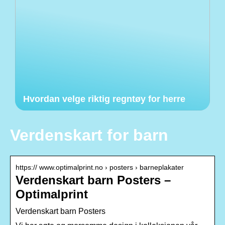
Hvordan velge riktig regntøy for herre
Verdenskart for barn
https:// www.optimalprint.no › posters › barneplakater
Verdenskart barn Posters –
Optimalprint
Verdenskart barn Posters