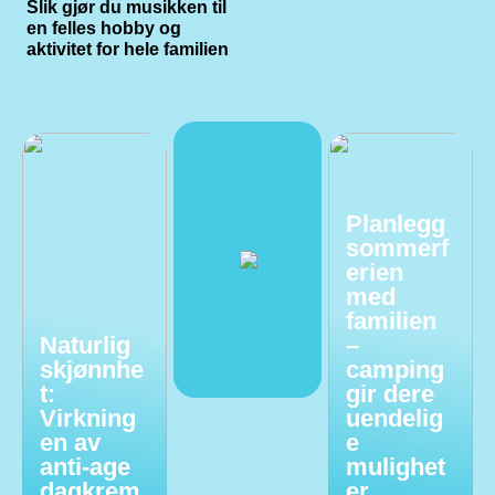
Slik gjør du musikken til
en felles hobby og
aktivitet for hele familien
Planlegg
sommerf
erien
med
familien
Naturlig
–
skjønnhe
camping
t:
gir dere
Virkning
uendelig
en av
e
anti-age
mulighet
dagkrem
er