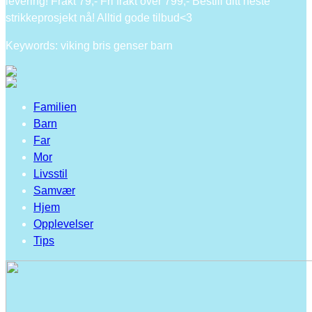
levering! Frakt 79,- Fri frakt over 799,- Bestill ditt neste
strikkeprosjekt nå! Alltid gode tilbud<3
Keywords: viking bris genser barn
Familien
Barn
Far
Mor
Livsstil
Samvær
Hjem
Opplevelser
Tips