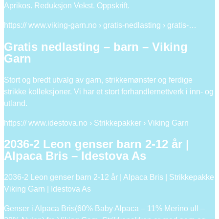
Aprikos. Reduksjon Vekst. Oppskrift.
https:// www.viking-garn.no › gratis-nedlasting › gratis-…
Gratis nedlasting – barn – Viking
Garn
Stort og bredt utvalg av garn, strikkemønster og ferdige
strikke kolleksjoner. Vi har et stort forhandlernettverk i inn- og
utland.
https:// www.idestova.no › Strikkepakker › Viking Garn
2036-2 Leon genser barn 2-12 år |
Alpaca Bris – Idestova As
2036-2 Leon genser barn 2-12 år | Alpaca Bris | Strikkepakke
Viking Garn | Idestova As
Genser i Alpaca Bris(60% Baby Alpaca – 11% Merino ull –