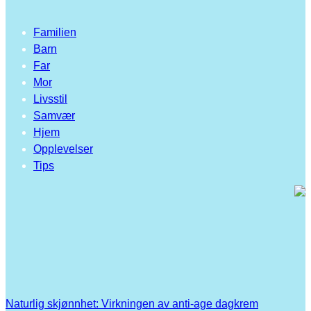
Familien
Barn
Far
Mor
Livsstil
Samvær
Hjem
Opplevelser
Tips
Naturlig skjønnhet: Virkningen av anti-age dagkrem