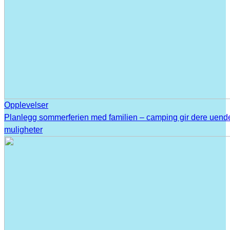
Opplevelser
Planlegg sommerferien med familien – camping gir dere uend
muligheter