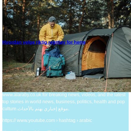
Hvordan velge riktig regntøy for herre
Youtube arabic
https:// www.youtube.com › channel
العربي الجديد – YouTube
www.alaraby.co.uk for breaking news, videos, and the latest
top stories in world news, business, politics, health and pop
culture.موقع إخباري يهتم بالأحداث.
https:// www.youtube.com › hashtag › arabic