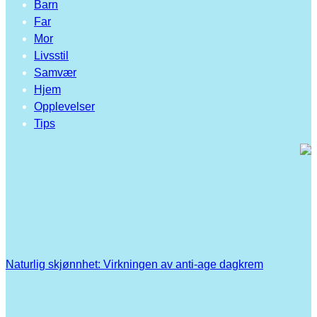
Barn
Far
Mor
Livsstil
Samvær
Hjem
Opplevelser
Tips
Naturlig skjønnhet: Virkningen av anti-age dagkrem