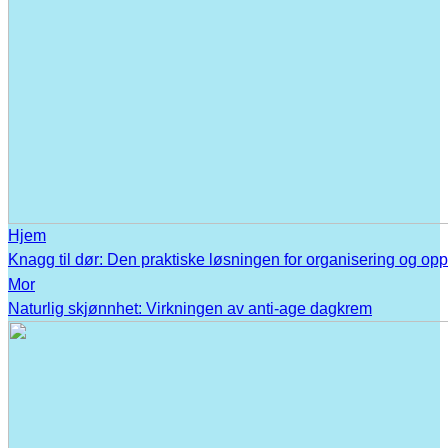
Hjem
Knagg til dør: Den praktiske løsningen for organisering og op
Mor
Naturlig skjønnhet: Virkningen av anti-age dagkrem