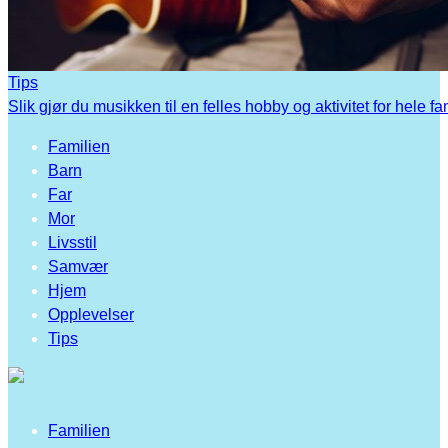
Tips
Slik gjør du musikken til en felles hobby og aktivitet for hele fa
Familien
Barn
Far
Mor
Livsstil
Samvær
Hjem
Opplevelser
Tips
Familien