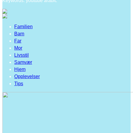
Keywords: youtube arabic
Familien
Barn
Far
Mor
Livsstil
Samvær
Hjem
Opplevelser
Tips