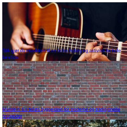
Slik gjør du musikken til en felles hobby og aktivitet for hele
familien
Murstein: En tidløs byggestein for moderne og tradisjonelle
prosjekter